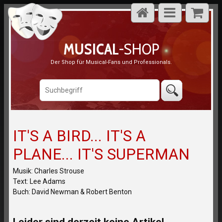
MUSICAL
-SHOP
Der Shop für Musical-Fans und Professionals.
IT'S A BIRD... IT'S A
PLANE... IT'S SUPERMAN
Musik: Charles Strouse
Text: Lee Adams
Buch: David Newman & Robert Benton
Leider sind derzeit keine Artikel