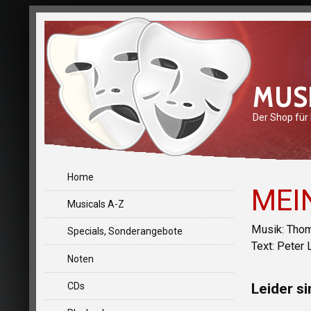
MUS
Der Shop für
Home
MEI
Musicals A-Z
Musik: Tho
Specials, Sonderangebote
Text: Peter 
Noten
CDs
Leider si