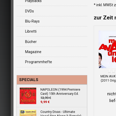
Playbacks
* inkl. MWSt 
DVDs
zur Zeit 
Blu-Rays
Libretti
Bücher
Magazine
Programmhefte
MEIN AVA
SPECIALS
(2011 Orig
NAPOLEON (1994 Premiere
nich
Cast) 15th Anniversary Ed.
13,99 €
lie
9,99 €
Country Divas - Ultimate
Vocal Sing-Along 3 (female)