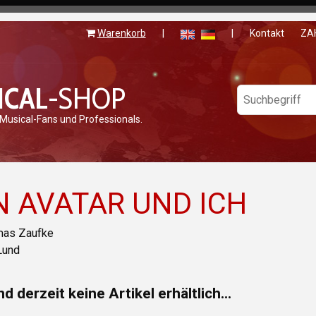
Warenkorb
|
|
Kontakt
ZA
ICAL
-SHOP
 Musical-Fans und Professionals.
N AVATAR UND ICH
mas Zaufke
Lund
nd derzeit keine Artikel erhältlich...