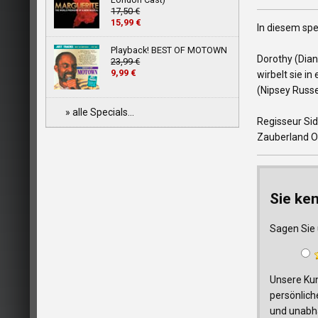
17,50 €
15,99 €
In diesem sp
Playback! BEST OF MOTOWN
Dorothy (Dian
23,99 €
9,99 €
wirbelt sie i
(Nipsey Russe
» alle Specials...
Regisseur Sid
Zauberland O
Sie ke
Sagen Sie 
Unsere Kun
persönlich
und unabhä