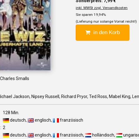
Sonderpreis: 7,99 €
inkl. MWSt zzgl. Versandkosten
Sie sparen 19,94%
(Lieferung nur solange Vorrat reicht!)
in den Korb
 Charles Smalls
ichael Jackson, Nipsey Russell, Richard Pryor, Ted Ross, Mabel King, L
128 Min.
deutsch,
englisch,
französisch
:
2
deutsch,
englisch,
französisch,
holländisch,
ungaris