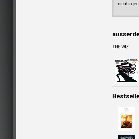
nicht in j
ausserd
THE WIZ
Bestsell