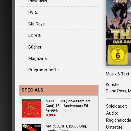
Playbacks
DVDs
Blu-Rays
Libretti
Bücher
Magazine
Programmhefte
Musik & Text:
Künstler:
SPECIALS
Diana Ross, M
NAPOLEON (1994 Premiere
Cast) 15th Anniversary Ed.
Spieldauer:
13,99 €
Audio:
9,99 €
Regionalcode
MARGUERITE (2008 Orig.
Untertitel:
London Cast)