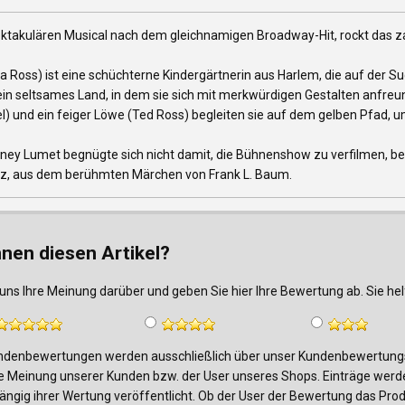
ektakulären Musical nach dem gleichnamigen Broadway-Hit, rockt das
a Ross) ist eine schüchterne Kindergärtnerin aus Harlem, die auf der 
n ein seltsames Land, in dem sie sich mit merkwürdigen Gestalten anfr
l) und ein feiger Löwe (Ted Ross) begleiten sie auf dem gelben Pfad, 
ney Lumet begnügte sich nicht damit, die Bühnenshow zu verfilmen, bei
z, aus dem berühmten Märchen von Frank L. Baum.
nnen diesen Artikel?
uns Ihre Meinung darüber und geben Sie hier Ihre Bewertung ab. Sie h
denbewertungen werden ausschließlich über unser Kundenbewertungsf
e Meinung unserer Kunden bzw. der User unseres Shops. Einträge werde
ngig ihrer Wertung veröffentlicht. Ob der User der Bewertung das Produk