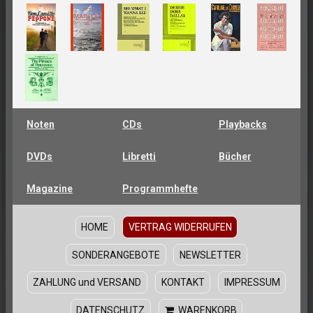
Noten
CDs
Playbacks
DVDs
Libretti
Bücher
Magazine
Programmhefte
HOME
VERTRAG WIDERRUFEN
SONDERANGEBOTE
NEWSLETTER
ZAHLUNG und VERSAND
KONTAKT
IMPRESSUM
DATENSCHUTZ
WARENKORB