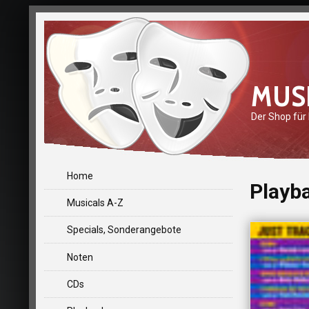
MUS
Der Shop für
Home
Playb
Musicals A-Z
Specials, Sonderangebote
Noten
CDs