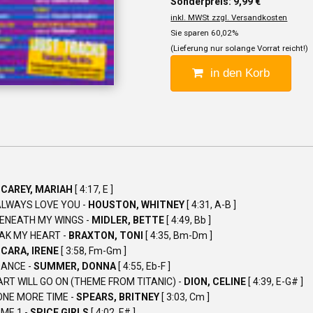
Sonderpreis: 9,99 €
inkl. MWSt zzgl. Versandkosten
Sie sparen 60,02%
(Lieferung nur solange Vorrat reicht!)
in den Korb
-
CAREY, MARIAH
[ 4:17, E ]
 ALWAYS LOVE YOU -
HOUSTON, WHITNEY
[ 4:31, A-B ]
BENEATH MY WINGS -
MIDLER, BETTE
[ 4:49, Bb ]
AK MY HEART -
BRAXTON, TONI
[ 4:35, Bm-Dm ]
-
CARA, IRENE
[ 3:58, Fm-Gm ]
DANCE -
SUMMER, DONNA
[ 4:55, Eb-F ]
RT WILL GO ON (THEME FROM TITANIC) -
DION, CELINE
[ 4:39, E-G# ]
ONE MORE TIME -
SPEARS, BRITNEY
[ 3:03, Cm ]
ME 1 -
SPICE GIRLS
[ 4:02, F# ]