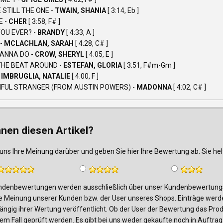
 STILL THE ONE -
TWAIN, SHANIA
[ 3:14, Eb ]
E -
CHER
[ 3:58, F# ]
OU EVER? -
BRANDY
[ 4:33, A ]
 -
MCLACHLAN, SARAH
[ 4:28, C# ]
WANNA DO -
CROW, SHERYL
[ 4:05, E ]
THE BEAT AROUND -
ESTEFAN, GLORIA
[ 3:51, F#m-Gm ]
-
IMBRUGLIA, NATALIE
[ 4:00, F ]
IFUL STRANGER (FROM AUSTIN POWERS) -
MADONNA
[ 4:02, C# ]
nnen diesen Artikel?
uns Ihre Meinung darüber und geben Sie hier Ihre Bewertung ab. Sie h
denbewertungen werden ausschließlich über unser Kundenbewertungsf
e Meinung unserer Kunden bzw. der User unseres Shops. Einträge werde
ngig ihrer Wertung veröffentlicht. Ob der User der Bewertung das Produk
edem Fall geprüft werden. Es gibt bei uns weder gekaufte noch in Auf