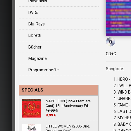
Playbacks
DVDs
Blu-Rays
Libretti
Bücher
CD+G
Magazine
Songliste:
Programmhefte
HERO 
I WILL
SPECIALS
WIND 
UNBRE
NAPOLEON (1994 Premiere
FAME 
Cast) 15th Anniversary Ed.
13,99 €
LAST 
9,99 €
MY HEA
BABY 
LITTLE WOMEN (2005 Orig.
2 BECO
Broadway Cast)