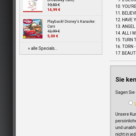
19,50 €
YOU'RE
14,99 €
BELIEV
HAVE Y
Playback! Disney's Karaoke:
Cars
ANGEL
12,99 €
ALL I 
5,00 €
TURN 
TORN 
» alle Specials...
BEAUT
Sie ke
Sagen Sie 
Unsere Kun
persönlich
und unabhä
nicht in j