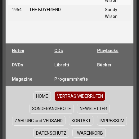
Wilson
1954
THE BOYFRIEND
Sandy
Wilson
Noten
CDs
Playbacks
DVDs
Libretti
Bücher
Magazine
Programmhefte
HOME
VERTRAG WIDERRUFEN
SONDERANGEBOTE
NEWSLETTER
ZAHLUNG und VERSAND
KONTAKT
IMPRESSUM
DATENSCHUTZ
WARENKORB