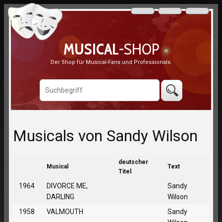
MUSICAL
-SHOP
Der Shop für Musical-Fans und Professionals.
Musicals von Sandy Wilson
deutscher
Musical
Text
Titel
1964
DIVORCE ME,
Sandy
DARLING
Wilson
1958
VALMOUTH
Sandy