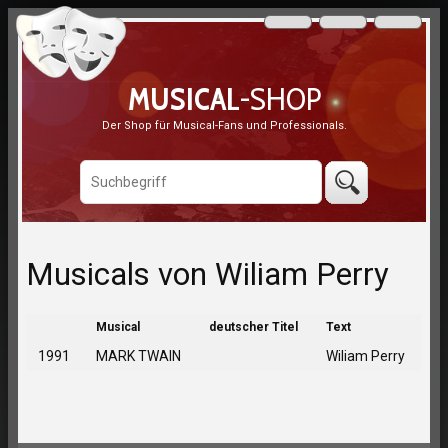
MUSICAL
-SHOP
Der Shop für Musical-Fans und Professionals.
Musicals von Wiliam Perry
Musical
deutscher Titel
Text
1991
MARK TWAIN
Wiliam Perry