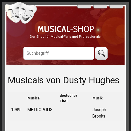
MUSICAL
-SHOP
Der Shop für Musical-Fans und Professionals.
Musicals von Dusty Hughes
deutscher
Musical
Musik
Titel
1989
METROPOLIS
Joseph
Brooks