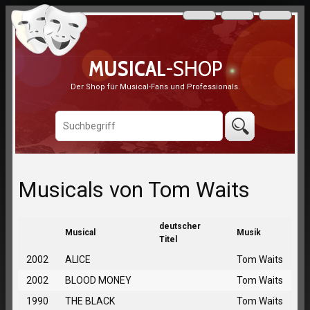
MUSICAL
-SHOP
Der Shop für Musical-Fans und Professionals.
Musicals von Tom Waits
deutscher
Musical
Musik
Titel
2002
ALICE
Tom Waits
2002
BLOOD MONEY
Tom Waits
1990
THE BLACK
Tom Waits