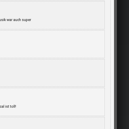
musik war auch super
l ist toll!