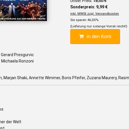
Unser Preis:
18,50 €
Sonderpreis: 9,99 €
inkl. MWSt zzgl. Versandkosten
Sie sparen 46,00%
(Lieferung nur solange Vorrat reicht!)
in den Korb
 Gerard Presgurvic
 Michaela Ronzoni
, Marjan Shaki, Annette Wimmer, Boris Pfeifer, Zuzana Maurery, Rasmu
ss
her der Welt
gst