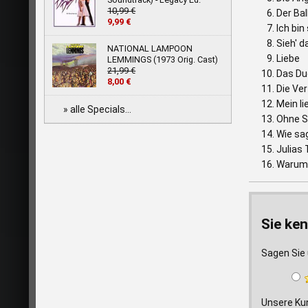
10,99 €
Der Bal
9,99 €
Ich bin
Sieh' da
NATIONAL LAMPOON
Liebe
LEMMINGS (1973 Orig. Cast)
21,99 €
Das Due
8,00 €
Die Ve
Mein li
» alle Specials...
Ohne S
Wie sag
Julias
Warum
Sie ken
Sagen Sie 
Unsere Ku