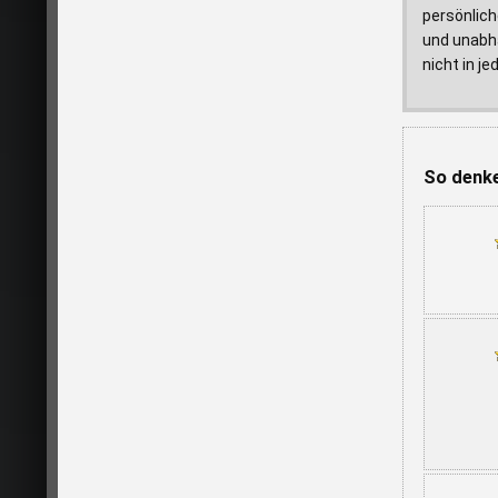
persönlich
und unabhä
nicht in j
So denke