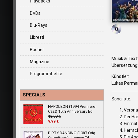
Playbacks
DVDs
Blu-Rays
Libretti
Bücher
Musik & Text:
Magazine
Übersetzung:
Programmhefte
Künstler:
Lukas Perman
SPECIALS
Songliste:
NAPOLEON (1994 Premiere
Verona
Cast) 15th Anniversary Ed.
13,99 €
Der Ha
9,99 €
Einmal
Herrsc
DIRTY DANCING (1987 Orig.
Die An
Soundtrack) - Legacy Ed.