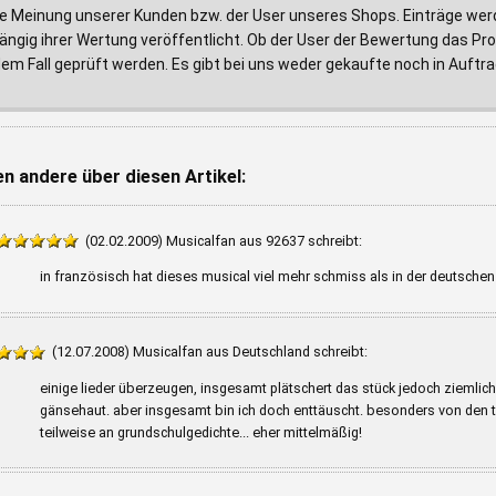
e Meinung unserer Kunden bzw. der User unseres Shops. Einträge wer
ngig ihrer Wertung veröffentlicht. Ob der User der Bewertung das Prod
edem Fall geprüft werden. Es gibt bei uns weder gekaufte noch in Au
n andere über diesen Artikel:
(02.02.2009) Musicalfan aus 92637 schreibt:
in französisch hat dieses musical viel mehr schmiss als in der deutschen 
(12.07.2008) Musicalfan aus Deutschland schreibt:
einige lieder überzeugen, insgesamt plätschert das stück jedoch ziemlich v
gänsehaut. aber insgesamt bin ich doch enttäuscht. besonders von den t
teilweise an grundschulgedichte... eher mittelmäßig!