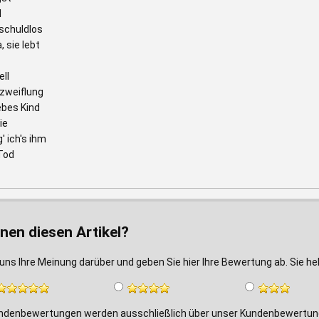
l
 schuldlos
, sie lebt
ll
rzweiflung
ebes Kind
ie
' ich's ihm
 Tod
nen diesen Artikel?
uns Ihre Meinung darüber und geben Sie hier Ihre Bewertung ab. Sie h
ndenbewertungen werden ausschließlich über unser Kundenbewertungs