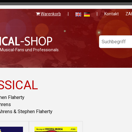
Warenkorb
|
|
Kontakt
ZA
ICAL
-SHOP
 Musical-Fans und Professionals.
SSICAL
hen Flaherty
Ahrens
Ahrens & Stephen Flaherty