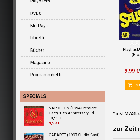
Playbacks
DVDs
Blu-Rays
Libretti
Playback
Bücher
(Bro
Magazine
9,99 €
Programmhefte
in 
SPECIALS
NAPOLEON (1994 Premiere
Cast) 15th Anniversary Ed.
* inkl. MWSt 
13,99 €
9,99 €
zur Zeit 
CABARET (1997 Studio Cast)
Highl.