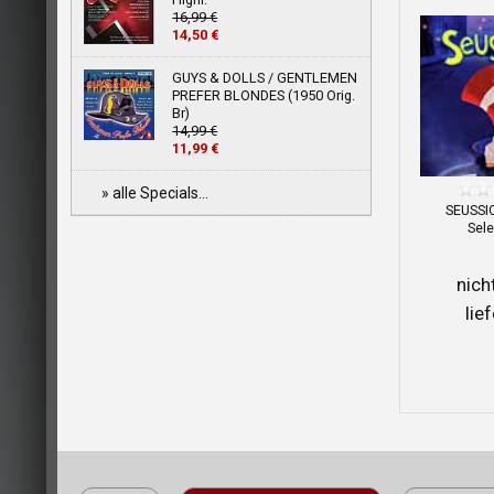
16,99 €
14,50 €
GUYS & DOLLS / GENTLEMEN
PREFER BLONDES (1950 Orig.
Br)
14,99 €
11,99 €
» alle Specials...
SEUSSI
Sele
nich
lie