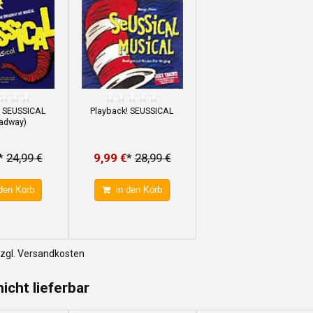
! SEUSSICAL
Playback! SEUSSICAL
adway)
*
24,99 €
9,99 €
*
28,99 €
den Korb
in den Korb
zzgl. Versandkosten
nicht lieferbar