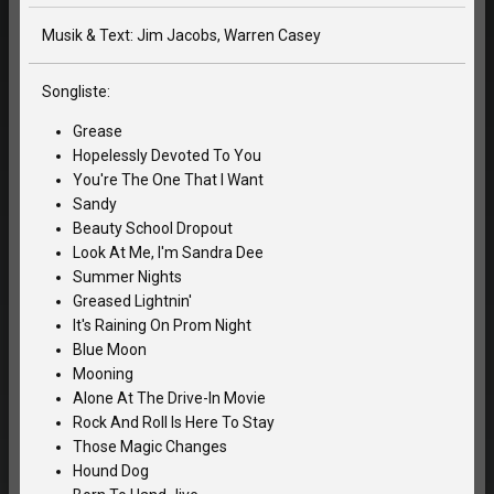
Musik & Text: Jim Jacobs, Warren Casey
Songliste:
Grease
Hopelessly Devoted To You
You're The One That I Want
Sandy
Beauty School Dropout
Look At Me, I'm Sandra Dee
Summer Nights
Greased Lightnin'
It's Raining On Prom Night
Blue Moon
Mooning
Alone At The Drive-In Movie
Rock And Roll Is Here To Stay
Those Magic Changes
Hound Dog