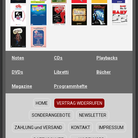
Noten
CDs
Playbacks
DVDs
Libretti
Bücher
Magazine
Programmhefte
HOME
VERTRAG WIDERRUFEN
SONDERANGEBOTE
NEWSLETTER
ZAHLUNG und VERSAND
KONTAKT
IMPRESSUM