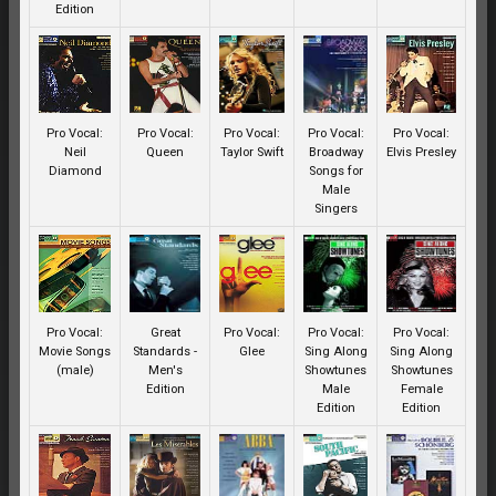
Edition
Pro Vocal:
Pro Vocal:
Pro Vocal:
Pro Vocal:
Pro Vocal:
Neil
Queen
Taylor Swift
Broadway
Elvis Presley
Diamond
Songs for
Male
Singers
Pro Vocal:
Great
Pro Vocal:
Pro Vocal:
Pro Vocal:
Movie Songs
Standards -
Glee
Sing Along
Sing Along
(male)
Men's
Showtunes
Showtunes
Edition
Male
Female
Edition
Edition