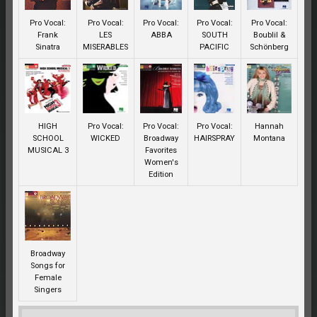
Pro Vocal:
Pro Vocal:
Pro Vocal:
Pro Vocal:
Pro Vocal:
Frank
LES
ABBA
SOUTH
Boublil &
Sinatra
MISERABLES
PACIFIC
Schönberg
HIGH
Pro Vocal:
Pro Vocal:
Pro Vocal:
Hannah
SCHOOL
WICKED
Broadway
HAIRSPRAY
Montana
MUSICAL 3
Favorites
Women's
Edition
Broadway
Songs for
Female
Singers