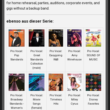
for home rehearsal, parties, auditions, corporate events, and
gigs without a backup band.
ebenso aus dieser Serie:
Pro Vocal:
Pro Vocal:
Pro Vocal:
Pro Vocal:
Pro Vocal:
Pop
Great
Easygoing
Amy
SOUND OF
Standards
Standards
R&B
Winehouse
MUSIC
Collection
(male)
Pro Vocal:
Pro Vocal:
Pro Vocal:
Pro Vocal:
Pro Vocal:
Broadway
Movie
Timeless
Miley
Disney
Standards -
Songs
Hits
Cyrus
Favorites
Women's
(female)