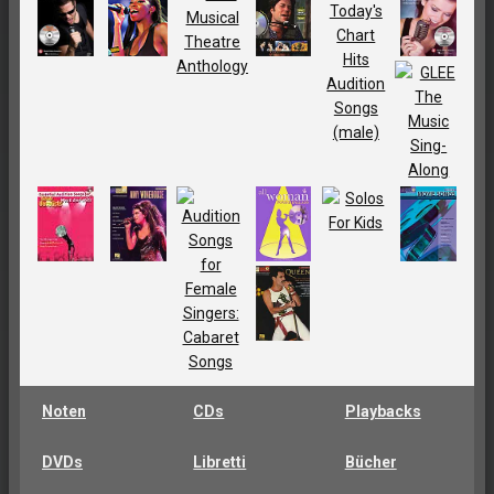
Noten
CDs
Playbacks
DVDs
Libretti
Bücher