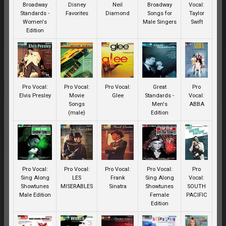
Broadway
Disney
Neil
Broadway
Vocal:
Standards -
Favorites
Diamond
Songs for
Taylor
Women's
Male Singers
Swift
Edition
Pro Vocal:
Pro Vocal:
Pro Vocal:
Great
Pro
Elvis Presley
Movie
Glee
Standards -
Vocal:
Songs
Men's
ABBA
(male)
Edition
Pro Vocal:
Pro Vocal:
Pro Vocal:
Pro Vocal:
Pro
Sing Along
LES
Frank
Sing Along
Vocal:
Showtunes
MISERABLES
Sinatra
Showtunes
SOUTH
Male Edition
Female
PACIFIC
Edition