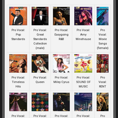
Pro Vocal:
Pro Vocal:
Pro Vocal:
Pro Vocal:
Pro
Pop
Great
Easygoing
Amy
Vocal:
Standards
Standards
R&B
Winehouse
Movie
Collection
Songs
(male)
(female)
Pro Vocal:
Pro Vocal:
Pro Vocal:
Pro Vocal:
Pro
Timeless
Queen
Miley Cyrus
SOUND OF
Vocal:
Hits
MUSIC
RENT
Pro Vocal:
Pro Vocal:
Pro Vocal:
Pro Vocal:
Pro