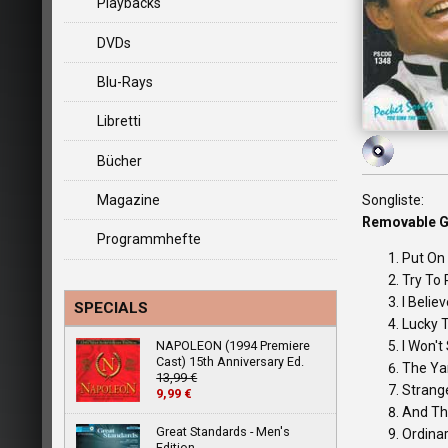
Playbacks
DVDs
Blu-Rays
Libretti
Bücher
Magazine
Songliste:
Removable G
Programmhefte
Put On
Try To
I Beli
SPECIALS
Lucky 
NAPOLEON (1994 Premiere
I Won'
Cast) 15th Anniversary Ed.
The Ya
13,99 €
Strang
9,99 €
And Th
Great Standards - Men's
Ordina
Edition