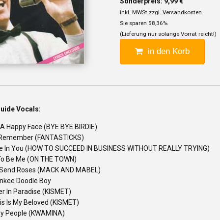
Sonderpreis: 9,99 €
inkl. MWSt zzgl. Versandkosten
Sie sparen 58,36%
(Lieferung nur solange Vorrat reicht!)
in den Korb
uide Vocals:
 A Happy Face (BYE BYE BIRDIE)
 Remember (FANTASTICKS)
eve In You (HOW TO SUCCEED IN BUSINESS WITHOUT REALLY TRYING)
To Be Me (ON THE TOWN)
t Send Roses (MACK AND MABEL)
nkee Doodle Boy
er In Paradise (KISMET)
is Is My Beloved (KISMET)
ry People (KWAMINA)