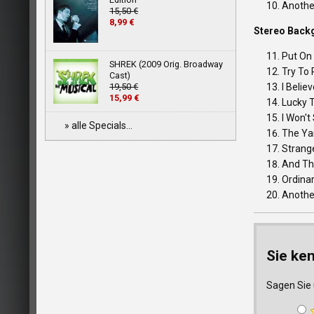
Anothe
15,50 €
8,99 €
Stereo Back
Put On
SHREK (2009 Orig. Broadway
Try To
Cast)
19,50 €
I Beli
15,99 €
Lucky 
I Won'
» alle Specials...
The Ya
Strang
And Th
Ordina
Anothe
Sie ke
Sagen Sie 