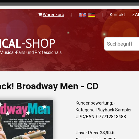
Warenkorb
|
|
Kontakt
ZA
ICAL
-SHOP
 Musical-Fans und Professionals.
ack! Broadway Men - CD
Kundenbewertung: -
Kategorie: Playback Sampler
UPC/EAN: 077712813488
Unser Preis:
23,99 €