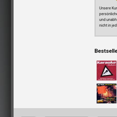
Unsere Kun
persönlich
und unabhä
nicht in j
Bestsell