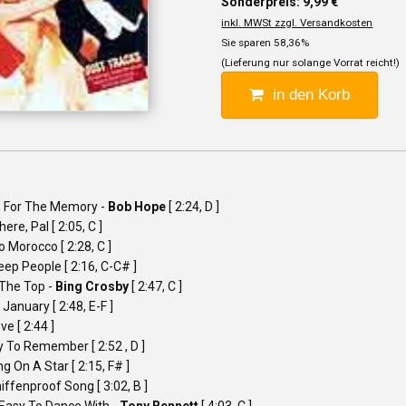
Sonderpreis: 9,99 €
inkl. MWSt zzgl. Versandkosten
Sie sparen 58,36%
(Lieferung nur solange Vorrat reicht!)
in den Korb
 For The Memory -
Bob Hope
[ 2:24, D ]
here, Pal [ 2:05, C ]
 Morocco [ 2:28, C ]
ep People [ 2:16, C-C# ]
 The Top -
Bing Crosby
[ 2:47, C ]
 January [ 2:48, E-F ]
ve [ 2:44 ]
sy To Remember [ 2:52 , D ]
g On A Star [ 2:15, F# ]
ffenproof Song [ 3:02, B ]