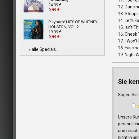
You're
24,99 €
Dancing
9,99 €
Steppin
Let's F
Playback! HITS OF WHITNEY
HOUSTON, VOL.2
Isn't T
19,99 €
Cheek T
9,99 €
I Won't
Fascina
» alle Specials...
Night 
Sie ke
Sagen Sie 
Unsere Kun
persönlich
und unabhä
nicht in j