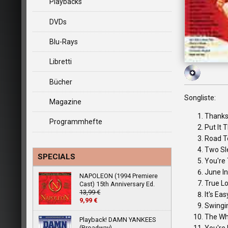
Playbacks
DVDs
Blu-Rays
Libretti
Bücher
Songliste:
Magazine
Thanks
Programmhefte
Put It T
Road To
Two Sle
SPECIALS
You're
June In
NAPOLEON (1994 Premiere
True Lo
Cast) 15th Anniversary Ed.
13,99 €
It's Ea
9,99 €
Swingin
The Whi
Playback! DAMN YANKEES
(Broadway)