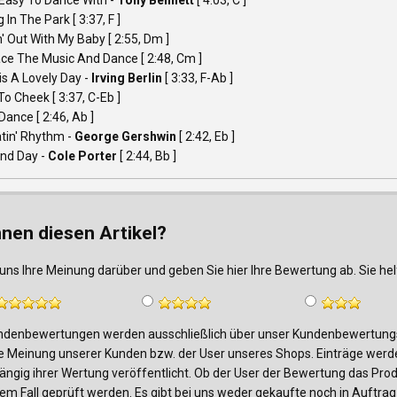
 Easy To Dance With -
Tony Bennett
[ 4:03, C ]
 In The Park [ 3:37, F ]
' Out With My Baby [ 2:55, Dm ]
ace The Music And Dance [ 2:48, Cm ]
his A Lovely Day -
Irving Berlin
[ 3:33, F-Ab ]
o Cheek [ 3:37, C-Eb ]
 Dance [ 2:46, Ab ]
tin' Rhythm -
George Gershwin
[ 2:42, Eb ]
And Day -
Cole Porter
[ 2:44, Bb ]
nnen diesen Artikel?
uns Ihre Meinung darüber und geben Sie hier Ihre Bewertung ab. Sie h
denbewertungen werden ausschließlich über unser Kundenbewertungsf
e Meinung unserer Kunden bzw. der User unseres Shops. Einträge werde
ngig ihrer Wertung veröffentlicht. Ob der User der Bewertung das Produk
edem Fall geprüft werden. Es gibt bei uns weder gekaufte noch in Auf