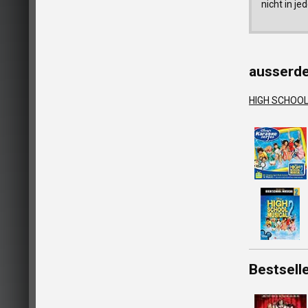
nicht in j
ausserd
HIGH SCHOO
Bestsell