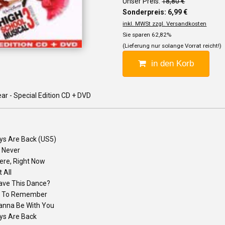
Unser Preis:
18,80 €
Sonderpreis: 6,99 €
inkl. MWSt zzgl. Versandkosten
Sie sparen 62,82%
(Lieferung nur solange Vorrat reicht!)
in den Korb
ar - Special Edition CD + DVD
ys Are Back (US5)
 Never
ere, Right Now
t All
Have This Dance?
t To Remember
anna Be With You
ys Are Back