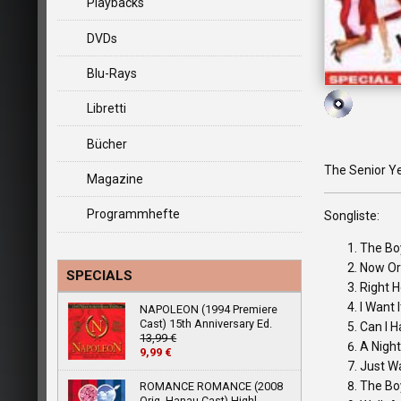
Playbacks
DVDs
Blu-Rays
Libretti
Bücher
The Senior Ye
Magazine
Programmhefte
Songliste:
The Bo
Now Or
SPECIALS
Right H
I Want I
NAPOLEON (1994 Premiere
Cast) 15th Anniversary Ed.
Can I 
13,99 €
A Nigh
9,99 €
Just W
The Bo
ROMANCE ROMANCE (2008
Orig. Hanau Cast) Highl.