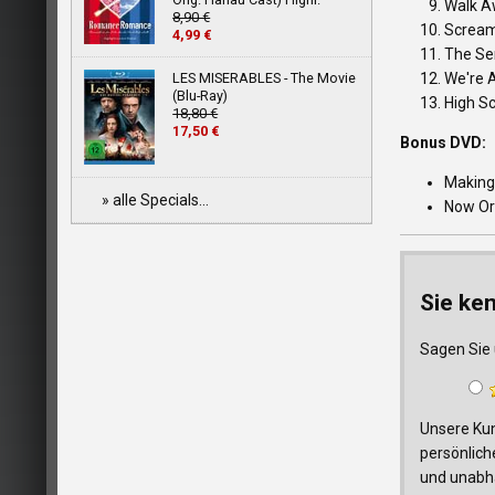
Walk A
8,90 €
Screa
4,99 €
The Sen
LES MISERABLES - The Movie
We're A
(Blu-Ray)
High S
18,80 €
17,50 €
Bonus DVD:
Making
» alle Specials...
Now Or
Sie ke
Sagen Sie 
Unsere Kun
persönlich
und unabhä