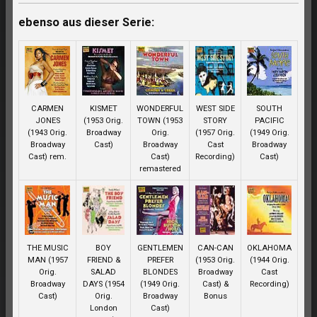
ebenso aus dieser Serie:
CARMEN
KISMET
WONDERFUL
WEST SIDE
SOUTH
JONES
(1953 Orig.
TOWN (1953
STORY
PACIFIC
(1943 Orig.
Broadway
Orig.
(1957 Orig.
(1949 Orig.
Broadway
Cast)
Broadway
Cast
Broadway
Cast) rem.
Cast)
Recording)
Cast)
remastered
THE MUSIC
BOY
GENTLEMEN
CAN-CAN
OKLAHOMA
MAN (1957
FRIEND &
PREFER
(1953 Orig.
(1944 Orig.
Orig.
SALAD
BLONDES
Broadway
Cast
Broadway
DAYS (1954
(1949 Orig.
Cast) &
Recording)
Cast)
Orig.
Broadway
Bonus
London
Cast)