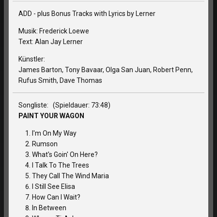
ADD - plus Bonus Tracks with Lyrics by Lerner
Musik: Frederick Loewe
Text: Alan Jay Lerner
Künstler:
James Barton, Tony Bavaar, Olga San Juan, Robert Penn,
Rufus Smith, Dave Thomas
Songliste: (Spieldauer: 73:48)
PAINT YOUR WAGON
I'm On My Way
Rumson
What's Goin' On Here?
I Talk To The Trees
They Call The Wind Maria
I Still See Elisa
How Can I Wait?
In Between