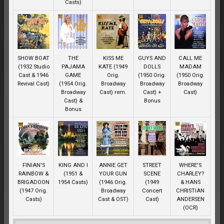
Casts)
SHOW BOAT
THE
KISS ME
GUYS AND
CALL ME
(1932 Studio
PAJAMA
KATE (1949
DOLLS
MADAM
Cast & 1946
GAME
Orig.
(1950 Orig.
(1950 Orig.
Revival Cast)
(1954 Orig.
Broadway
Broadway
Broadway
Broadway
Cast) rem.
Cast) +
Cast)
Cast) &
Bonus
Bonus
FINIAN'S
KING AND I
ANNIE GET
STREET
WHERE'S
RAINBOW &
(1951 &
YOUR GUN
SCENE
CHARLEY?
BRIGADOON
1954 Casts)
(1946 Orig.
(1949
& HANS
(1947 Orig.
Broadway
Concert
CHRISTIAN
Casts)
Cast & OST)
Cast)
ANDERSEN
(OCR)