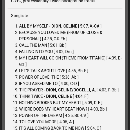
CD+G, professionally styled background tracks
Songliste:
ALL BY MYSELF -
DION, CELINE
[ 5:07, A-C# ]
BECAUSE YOU LOVED ME (FROM UP CLOSE &
PERSONAL) [ 4:38, C#-Eb ]
CALL THE MAN [ 5:01, Bb ]
FALLING INTO YOU [ 4:02, Dm ]
MY HEART WILL GO ON (THEME FROM TITANIC) [ 4:39, E-
G# ]
LET'S TALK ABOUT LOVE [ 4:55, Bb-F ]
POWER OF LOVE, THE [ 5:36, Ab ]
IF YOU ASKED ME TO [ 4:00, C-D ]
THE PRAYER -
DION, CELINE/BOCELLI, A,
[ 4:03, F-Bb ]
THINK TWICE -
DION, CELINE
[ 4:04, F ]
NOTHING BROKEN BUT MY HEART [ 5:09, D-E ]
WHERE DOES MY HEART BEAT NOW? [ 4:03, Bb ]
POWER OF THE DREAM [ 4:35, Bb-C# ]
TO LOVE YOU MORE [ 4:05, A ]
IT'S ALL COMING BACK TO ME NOW [ 5:04, C ]