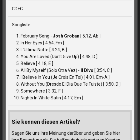
CD+G
Songliste:
February Song -
Josh Groban
[ 5:12, Ab ]
In Her Eyes [ 4:54, Fm ]
L'Ultima Notte [ 4:24, B ]
You Are Loved (Don't Give Up) [ 4:48, D ]
Believe [ 4:18, E ]
All By Myself (Solo Otra Vez) -
Il Divo
[ 3:54, C ]
I Believe In You (Je Crois En Toi) [ 4:01, Em-A ]
Without You (Dresde El Dia Que Te Fuiste) [ 3:50, D ]
Somewhere [ 3:32, F ]
Nights In White Satin [ 4:17, Em ]
Sie kennen diesen Artikel?
Sagen Sie uns Ihre Meinung darüber und geben Sie hier