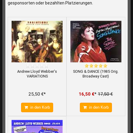
gesponsorten oder bezahlten Platzierungen.
Andrew Lloyd Webber's
SONG & DANCE (1985 Orig.
VARIATIONS
Broadway Cast)
25,50 €*
16,50 €
*
17,50 €
in den Korb
in den Korb