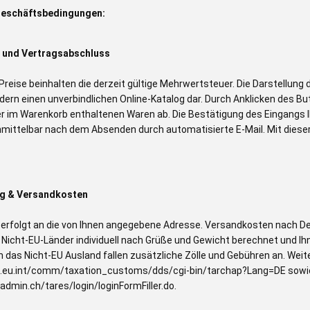
Geschäftsbedingungen:
t und Vertragsabschluss
eise beinhalten die derzeit gültige Mehrwertsteuer. Die Darstellung d
ern einen unverbindlichen Online-Katalog dar. Durch Anklicken des Bu
er im Warenkorb enthaltenen Waren ab. Die Bestätigung des Eingangs
nmittelbar nach dem Absenden durch automatisierte E-Mail. Mit dieser
ng & Versandkosten
g erfolgt an die von Ihnen angegebene Adresse. Versandkosten nach D
 Nicht-EU-Länder individuell nach Grüße und Gewicht berechnet und Ih
n das Nicht-EU Ausland fallen zusätzliche Zölle und Gebühren an. Weit
a.eu.int/comm/taxation_customs/dds/cgi-bin/tarchap?Lang=DE sowie s
.admin.ch/tares/login/loginFormFiller.do.