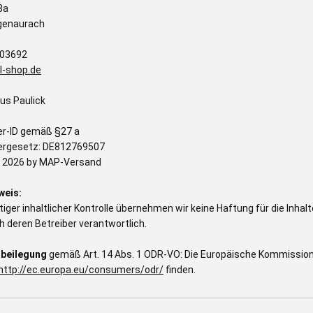
8a
genaurach
503692
l-shop.de
us Paulick
r-ID gemäß §27 a
rgesetz: DE812769507
 2026 by MAP-Versand
weis:
tiger inhaltlicher Kontrolle übernehmen wir keine Haftung für die Inhalte
h deren Betreiber verantwortlich.
tbeilegung
gemäß Art. 14 Abs. 1 ODR-VO: Die Europäische Kommission st
http://ec.europa.eu/consumers/odr/
finden.