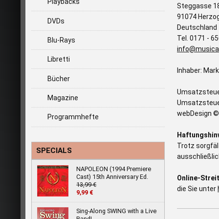
Playbacks
Steggasse 1
91074 Herzo
DVDs
Deutschland
Tel. 0171 - 6
Blu-Rays
info@musica
Libretti
Inhaber: Mark
Bücher
Umsatzsteue
Magazine
Umsatzsteue
webDesign ©
Programmhefte
Haftungshin
Trotz sorgfäl
SPECIALS
ausschließlic
NAPOLEON (1994 Premiere
Cast) 15th Anniversary Ed.
Online-Strei
13,99 €
die Sie unter
9,99 €
Sing-Along SWING with a Live
Band!