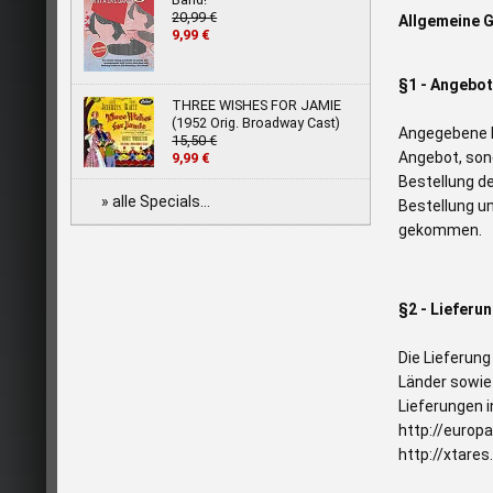
20,99 €
Allgemeine 
9,99 €
§1 - Angebo
THREE WISHES FOR JAMIE
(1952 Orig. Broadway Cast)
Angegebene Pr
15,50 €
Angebot, sond
9,99 €
Bestellung d
» alle Specials...
Bestellung u
gekommen.
§2 - Lieferu
Die Lieferun
Länder sowie
Lieferungen i
http://europ
http://xtares