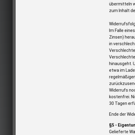
übermitteln w
zum Inhalt d
Widerrufsfol
Im Falle ein
Zinsen) hera
in verschlec
Verschlechte
Verschlechte
hinausgeht. 
etwa im Lade
regelmäßigen
zurückzusend
Widerrufs noc
kostenfrei. 
30 Tagen erfü
Ende der Wid
§5 - Eigentu
Gelieferte Wa