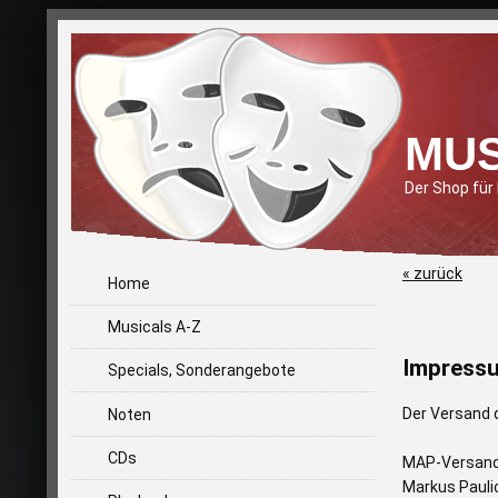
MUS
Der Shop für
« zurück
Home
Musicals A-Z
Impress
Specials, Sonderangebote
Der Versand 
Noten
CDs
MAP-Versand
Markus Pauli