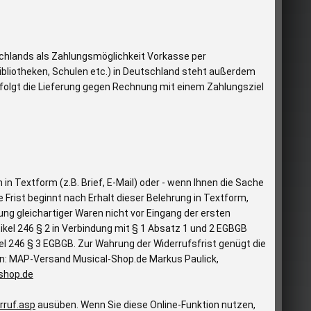
schlands als Zahlungsmöglichkeit Vorkasse per
ibliotheken, Schulen etc.) in Deutschland steht außerdem
folgt die Lieferung gegen Rechnung mit einem Zahlungsziel
n Textform (z.B. Brief, E-Mail) oder - wenn Ihnen die Sache
 Frist beginnt nach Erhalt dieser Belehrung in Textform,
ng gleichartiger Waren nicht vor Eingang der ersten
tikel 246 § 2 in Verbindung mit § 1 Absatz 1 und 2 EGBGB
el 246 § 3 EGBGB. Zur Wahrung der Widerrufsfrist genügt die
 an: MAP-Versand Musical-Shop.de Markus Paulick,
shop.de
rruf.asp
ausüben. Wenn Sie diese Online-Funktion nutzen,