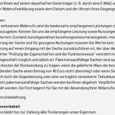
ir Ihnen auf einem dauerhaften Datenträger (z. B. durch eine E-Mail)
er Widerrufserklärung sowie dem Datum und der Uhrzeit ihres Eingangs
gen:
es wirksamen Widerrufs sind die beiderseits empfangenen Leistungen
uszugeben. Können Sie uns die empfangene Leistung sowie Nutzungen (z
htertem Zustand zurückgewähren beziehungsweise herausgeben, müsse
rung der Sache und für gezogene Nutzungen müssen Sie Wertersatz nu
rung auf einen Umgang mit der Sache zurückzuführen ist, der über di
Unter "Prüfung der Eigenschaften und der Funktionsweise" versteht ma
ngeschäft möglich und üblich ist. Paketversandfähige Sachen sind au
 Kosten der Rücksendung zu tragen, wenn die gelieferte Ware der best
enden Sache einen Betrag von 40 Euro nicht übersteigt oder wenn Si
h nicht die Gegenleistung oder eine vertraglich vereinbarte Teilzahlun
Nicht paketversandfähige Sachen werden bei Ihnen abgeholt. Verpflic
llt werden. Die Frist beginnt für Sie mit der Absendung Ihrer Widerruf
errufsbelehrung
msvorbehalt
re bleibt bis zur Zahlung aller Forderungen unser Eigentum.