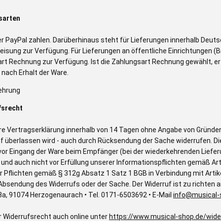
sarten
er PayPal zahlen. Darüberhinaus steht für Lieferungen innerhalb Deut
isung zur Verfügung. Für Lieferungen an öffentliche Einrichtungen (B
art Rechnung zur Verfügung. Ist die Zahlungsart Rechnung gewählt, er
 nach Erhalt der Ware.
ehrung
fsrecht
re Vertragserklärung innerhalb von 14 Tagen ohne Angabe von Gründen i
uf überlassen wird - auch durch Rücksendung der Sache widerrufen. Die
vor Eingang der Ware beim Empfänger (bei der wiederkehrenden Lieferu
) und auch nicht vor Erfüllung unserer Informationspflichten gemäß Ar
 Pflichten gemäß § 312g Absatz 1 Satz 1 BGB in Verbindung mit Artik
 Absendung des Widerrufs oder der Sache. Der Widerruf ist zu richten
a, 91074 Herzogenaurach • Tel. 0171-6503692 • E-Mail
info@musical-
r Widerrufsrecht auch online unter
https://www.musical-shop.de/wide