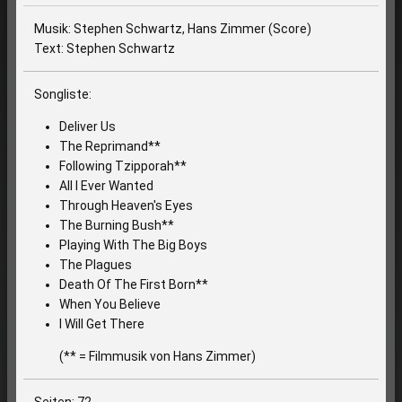
Musik: Stephen Schwartz, Hans Zimmer (Score)
Text: Stephen Schwartz
Songliste:
Deliver Us
The Reprimand**
Following Tzipporah**
All I Ever Wanted
Through Heaven's Eyes
The Burning Bush**
Playing With The Big Boys
The Plagues
Death Of The First Born**
When You Believe
I Will Get There
(** = Filmmusik von Hans Zimmer)
Seiten: 72