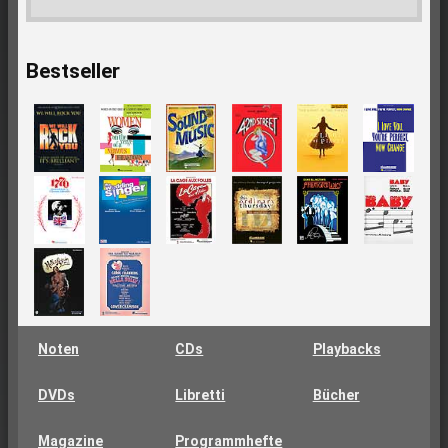
Bestseller
Noten
CDs
Playbacks
DVDs
Libretti
Bücher
Magazine
Programmhefte