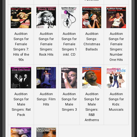
Audition
Audition
Audition
Audition
Audition
Songs for
Songs for
Songs for
Songs:
Songs for
Female
Female
Female
Christmas
Female
Singers 7:
Singers:
Singers 1
Ballads
Singers:
Hits of the
Rock Hits
inkl. CD
Number
90s
One Hits
Audition
Audition
Audition
Audition
Audition
Songs for
Songs: Film
Songs for
Songs for
Songs for
Male
Hits
Male
Male
Kids:
Singers: Rat
Singers 3
Singers:
Musicals
Pack
R&B
Anthems