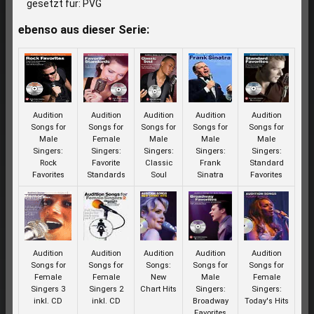
gesetzt für: PVG
ebenso aus dieser Serie:
Audition
Audition
Audition
Audition
Audition
Songs for
Songs for
Songs for
Songs for
Songs for
Male
Female
Male
Male
Male
Singers:
Singers:
Singers:
Singers:
Singers:
Rock
Favorite
Classic
Frank
Standard
Favorites
Standards
Soul
Sinatra
Favorites
Audition
Audition
Audition
Audition
Audition
Songs for
Songs for
Songs:
Songs for
Songs for
Female
Female
New
Male
Female
Singers 3
Singers 2
Chart Hits
Singers:
Singers:
inkl. CD
inkl. CD
Broadway
Today's Hits
Favorites