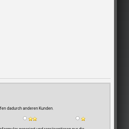
elfen dadurch anderen Kunden.
ormular generiert und repräsentieren nur die