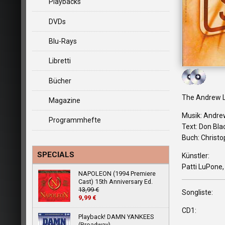
Playbacks
DVDs
Blu-Rays
Libretti
Bücher
The Andrew Ll
Magazine
Musik: Andre
Programmhefte
Text: Don Bla
Buch: Christ
SPECIALS
Künstler:
Patti LuPone,
NAPOLEON (1994 Premiere
Cast) 15th Anniversary Ed.
13,99 €
Songliste:
9,99 €
CD1:
Playback! DAMN YANKEES
(Broadway)