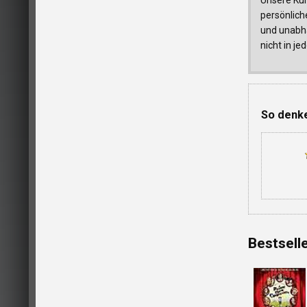
persönlich
und unabhä
nicht in j
So denke
Bestsell