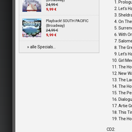
Prolog
24,99 €
Let's H
9,99 €
Sheldra
Playback! SOUTH PACIFIC
On The
(Broadway)
Surren
24,99 €
With O
9,99 €
Salom
» alle Specials...
The Gre
Let's H
Girl Me
The Ho
New Wa
The La
The Ho
The Pe
Dialog
Artie 
This T
The Ho
CD2: