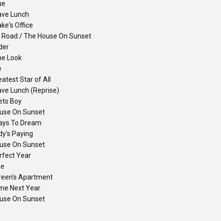
ue
ave Lunch
ke's Office
 Road / The House On Sunset
der
ne Look
e
atest Star of All
ave Lunch (Reprise)
ets Boy
use On Sunset
ys To Dream
dy's Paying
use On Sunset
rfect Year
ue
Green's Apartment
ime Next Year
use On Sunset