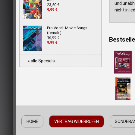
und unabhä
23,50 €
9,99 €
nicht in j
Pro Vocal: Movie Songs
(female)
16,99 €
Bestselle
9,99 €
» alle Specials...
HOME
VERTRAG WIDERRUFEN
SONDERA