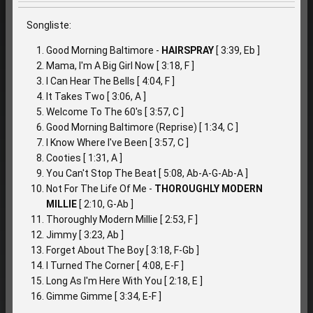
Songliste:
Good Morning Baltimore -
HAIRSPRAY
[ 3:39, Eb ]
Mama, I'm A Big Girl Now [ 3:18, F ]
I Can Hear The Bells [ 4:04, F ]
It Takes Two [ 3:06, A ]
Welcome To The 60's [ 3:57, C ]
Good Morning Baltimore (Reprise) [ 1:34, C ]
I Know Where I've Been [ 3:57, C ]
Cooties [ 1:31, A ]
You Can't Stop The Beat [ 5:08, Ab-A-G-Ab-A ]
Not For The Life Of Me -
THOROUGHLY MODERN
MILLIE
[ 2:10, G-Ab ]
Thoroughly Modern Millie [ 2:53, F ]
Jimmy [ 3:23, Ab ]
Forget About The Boy [ 3:18, F-Gb ]
I Turned The Corner [ 4:08, E-F ]
Long As I'm Here With You [ 2:18, E ]
Gimme Gimme [ 3:34, E-F ]