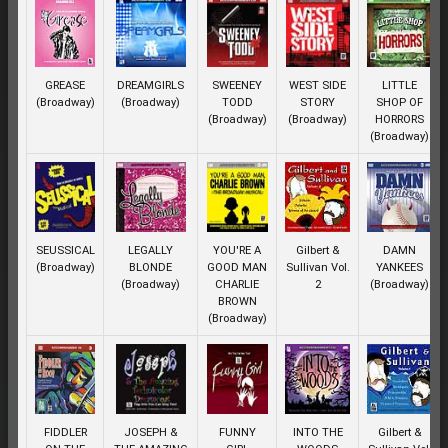
GREASE
DREAMGIRLS
SWEENEY
WEST SIDE
LITTLE
(Broadway)
(Broadway)
TODD
STORY
SHOP OF
(Broadway)
(Broadway)
HORRORS
(Broadway)
SEUSSICAL
LEGALLY
YOU'RE A
Gilbert &
DAMN
(Broadway)
BLONDE
GOOD MAN
Sullivan Vol.
YANKEES
(Broadway)
CHARLIE
2
(Broadway)
BROWN
(Broadway)
FIDDLER
JOSEPH &
FUNNY
INTO THE
Gilbert &