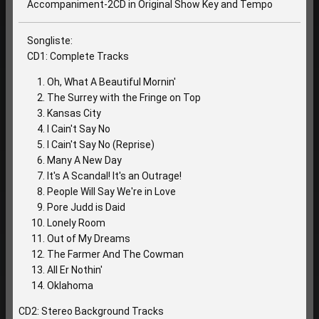
Accompaniment-2CD in Original Show Key and Tempo
Songliste:
CD1: Complete Tracks
Oh, What A Beautiful Mornin'
The Surrey with the Fringe on Top
Kansas City
I Cain't Say No
I Cain't Say No (Reprise)
Many A New Day
It's A Scandal! It's an Outrage!
People Will Say We're in Love
Pore Judd is Daid
Lonely Room
Out of My Dreams
The Farmer And The Cowman
All Er Nothin'
Oklahoma
CD2: Stereo Background Tracks