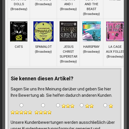
DOLLS
(Broadway)
AND I
AND THE
(Broadway)
(Broadway)
BEAST
(Broadway)
CATS
SPAMALOT
JESUS
HAIRSPRAY
LA CAGE
(Broadway)
CHRIST
(Broadway)
AUX FOLLES
SUPERSTAR
(Broadway)
(Broadway)
Sie kennen diesen Artikel?
Sagen Sie uns Ihre Meinung darüber und geben Sie hier
Ihre Bewertung ab. Sie helfen dadurch anderen Kunden.
Unsere Kundenbewertungen werden ausschließlich über
unser Kundenbewertungsformular generiert und