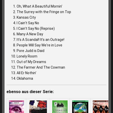
Oh, What A Beautiful Mornin'
The Surrey with the Fringe on Top
Kansas City
I Cain't Say No
I Cain't Say No (Reprise)
Many A New Day
It's A Scandal! It's an Outrage!
People Will Say We're in Love
Pore Judd is Daid
Lonely Room
Out of My Dreams
The Farmer And The Cowman
All Er Nothin'
Oklahoma
ebenso aus dieser Serie: