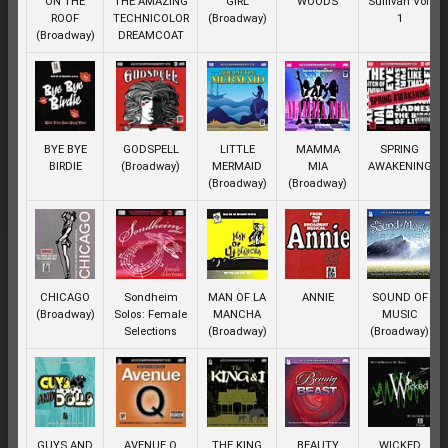
ON THE
THE AMAZING
GIRL
WOODS
Sullivan Vol.
ROOF
TECHNICOLOR
(Broadway)
1
(Broadway)
DREAMCOAT
BYE BYE
GODSPELL
LITTLE
MAMMA
SPRING
BIRDIE
(Broadway)
MERMAID
MIA
AWAKENING
(Broadway)
(Broadway)
CHICAGO
Sondheim
MAN OF LA
ANNIE
SOUND OF
(Broadway)
Solos: Female
MANCHA
MUSIC
Selections
(Broadway)
(Broadway)
GUYS AND
AVENUE Q
THE KING
BEAUTY
WICKED