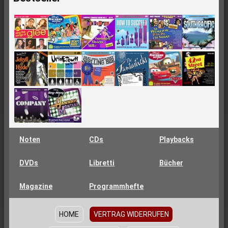
Noten
CDs
Playbacks
DVDs
Libretti
Bücher
Magazine
Programmhefte
HOME
VERTRAG WIDERRUFEN