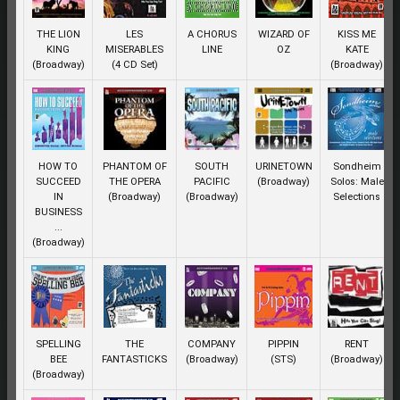
THE LION
LES
A CHORUS
WIZARD OF
KISS ME
KING
MISERABLES
LINE
OZ
KATE
(Broadway)
(4 CD Set)
(Broadway)
HOW TO
PHANTOM OF
SOUTH
URINETOWN
Sondheim
SUCCEED
THE OPERA
PACIFIC
(Broadway)
Solos: Male
IN
(Broadway)
(Broadway)
Selections
BUSINESS
...
(Broadway)
SPELLING
THE
COMPANY
PIPPIN
RENT
BEE
FANTASTICKS
(Broadway)
(STS)
(Broadway)
(Broadway)