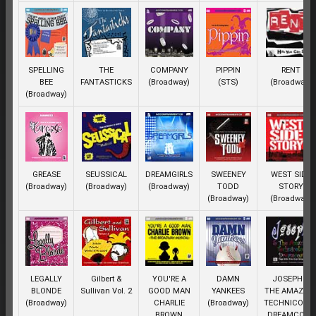
SPELLING
THE
COMPANY
PIPPIN
RENT
BEE
FANTASTICKS
(Broadway)
(STS)
(Broadway)
(Broadway)
GREASE
SEUSSICAL
DREAMGIRLS
SWEENEY
WEST SIDE
(Broadway)
(Broadway)
(Broadway)
TODD
STORY
(Broadway)
(Broadway)
LEGALLY
Gilbert &
YOU'RE A
DAMN
JOSEPH &
BLONDE
Sullivan Vol. 2
GOOD MAN
YANKEES
THE AMAZIN
(Broadway)
CHARLIE
(Broadway)
TECHNICOLO
BROWN
DREAMCOAT