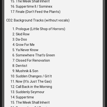
The Meek Shall Inherit
Suppertime II / Sominex
Finale (Don't Feed the Plants)
CD2: Background Tracks (without vocals)
Prologue (Little Shop of Horrors)
Skid Row
Da-Doo
Grow For Me
Ya Never Know
Somewhere That's Green
Closed For Renovation
Dentist
Mushnik & Son
Sudden Changes / Git It
Now (It's Just The Gas)
Call Back in the Morning
Suddenly Seymour
Suppertime
The Meek Shall Inherit