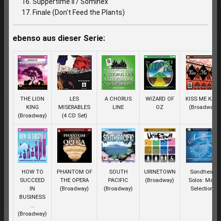
Suppertime II / Sominex
Finale (Don't Feed the Plants)
ebenso aus dieser Serie:
THE LION
LES
A CHORUS
WIZARD OF
KISS ME KAT
KING
MISERABLES
LINE
OZ
(Broadway)
(Broadway)
(4 CD Set)
HOW TO
PHANTOM OF
SOUTH
URINETOWN
Sondheim
SUCCEED
THE OPERA
PACIFIC
(Broadway)
Solos: Male
IN
(Broadway)
(Broadway)
Selections
BUSINESS
...
(Broadway)