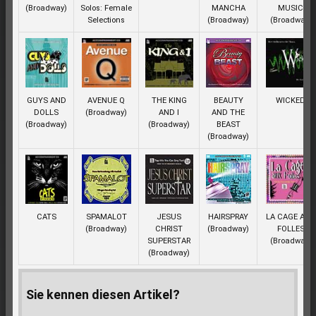
(Broadway)
Solos: Female
MANCHA
MUSIC
Selections
(Broadway)
(Broadway)
GUYS AND
AVENUE Q
THE KING
BEAUTY
WICKED
DOLLS
(Broadway)
AND I
AND THE
(Broadway)
(Broadway)
BEAST
(Broadway)
CATS
SPAMALOT
JESUS
HAIRSPRAY
LA CAGE AUX
(Broadway)
CHRIST
(Broadway)
FOLLES
SUPERSTAR
(Broadway)
(Broadway)
Sie kennen diesen Artikel?