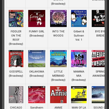
(Broadway)
FIDDLER
FUNNY GIRL
INTO THE
Gilbert &
BYE BYE
ON THE
(Broadway)
WOODS
Sullivan
BIRDIE
ROOF
Vol. 1
(Broadway)
GODSPELL
OKLAHOMA
LITTLE
MAMMA
SPRING
(Broadway)
(Broadway)
MERMAID
MIA
AWAKENING
(Broadway)
(Broadway)
CHICAGO
Sondheim
ANNIE
MAN OF LA
SOUND OF