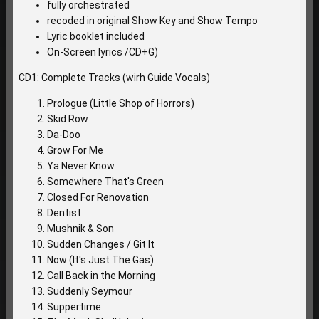
fully orchestrated
recoded in original Show Key and Show Tempo
Lyric booklet included
On-Screen lyrics /CD+G)
CD1: Complete Tracks (wirh Guide Vocals)
Prologue (Little Shop of Horrors)
Skid Row
Da-Doo
Grow For Me
Ya Never Know
Somewhere That's Green
Closed For Renovation
Dentist
Mushnik & Son
Sudden Changes / Git It
Now (It's Just The Gas)
Call Back in the Morning
Suddenly Seymour
Suppertime