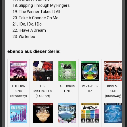
Slipping Through My Fingers
The Winner Takes It All
Take A Chance On Me
I Do, I Do, I Do
I Have A Dream
Waterloo
ebenso aus dieser Serie:
THE LION
LES
A CHORUS
WIZARD OF
KISS ME
KING
MISERABLES
LINE
OZ
KATE
(Broadway)
(4 CD Set)
(Broadway)