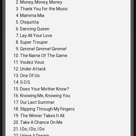
Money, Money, Money
Thank You for the Music
Mamma Mia
Chiquitita
Dancing Queen
Lay All Your Love
Super Trouper
Gimme! Gimme! Gimme!
The Name Of The Game
Voulez Vous
Under Attack
One Of Us
S.O.S.
Does Your Mother Know?
Knowing Me, Knowing You
Our Last Summer
Slipping Through My Fingers
The Winner Takes It All
Take A Chance On Me
I Do, I Do, I Do
I Have A Dream