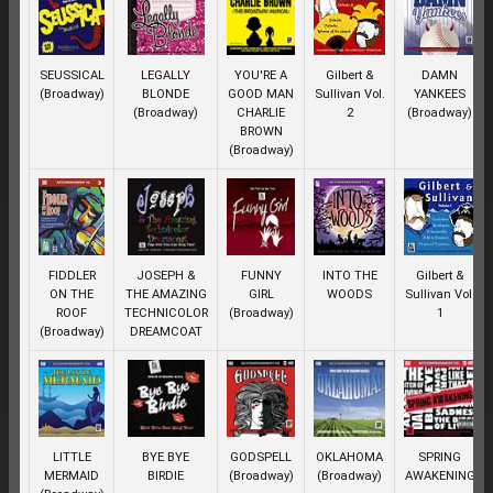
SEUSSICAL
LEGALLY
YOU'RE A
Gilbert &
DAMN
(Broadway)
BLONDE
GOOD MAN
Sullivan Vol.
YANKEES
(Broadway)
CHARLIE
2
(Broadway)
BROWN
(Broadway)
FIDDLER
JOSEPH &
FUNNY
INTO THE
Gilbert &
ON THE
THE AMAZING
GIRL
WOODS
Sullivan Vol.
ROOF
TECHNICOLOR
(Broadway)
1
(Broadway)
DREAMCOAT
LITTLE
BYE BYE
GODSPELL
OKLAHOMA
SPRING
MERMAID
BIRDIE
(Broadway)
(Broadway)
AWAKENING