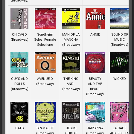
(Broadway)
CHICAGO
Sondheim
MAN OF LA
ANNIE
SOUND OF
(Broadway)
Solos: Female
MANCHA
MUSIC
Selections
(Broadway)
(Broadway)
GUYS AND
AVENUE Q
THE KING
BEAUTY
WICKED
DOLLS
(Broadway)
AND I
AND THE
(Broadway)
(Broadway)
BEAST
(Broadway)
CATS
SPAMALOT
JESUS
HAIRSPRAY
LA CAGE
(Broadway)
CHRIST
(Broadway)
AUX FOLLES