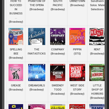
HOW TO
PHANTOM OF
SOUTH
URINETOWN
Sondheim
SUCCEED
THE OPERA
PACIFIC
(Broadway)
Solos: Male
IN
(Broadway)
(Broadway)
Selections
BUSINESS
...
(Broadway)
SPELLING
THE
COMPANY
PIPPIN
RENT
BEE
FANTASTICKS
(Broadway)
(STS)
(Broadway)
(Broadway)
GREASE
DREAMGIRLS
SWEENEY
WEST SIDE
LITTLE
(Broadway)
(Broadway)
TODD
STORY
SHOP OF
(Broadway)
(Broadway)
HORRORS
(Broadway)