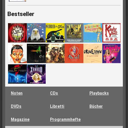
Bestseller
Noten
CDs
Playbacks
DVDs
Libretti
Bücher
Magazine
Programmhefte