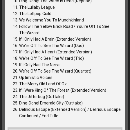
Ding-Dong! The Witch Is Dead (Reprise)
The Lullaby League
The Lollipop Guild
We Welcome You To Munchkinland
Follow The Yellow Brick Road / You're Off To See
TheWizard
If I Only Had A Brain (Extended Version)
We're Off To See The Wizard (Duo)
If I Only Had A Heart (Extended Version)
We're Off To See The Wizard (Trio)
If I Only Had The Nerve
We're Off To See The Wizard (Quartet)
Optimistic Voices
The Merry Old Land Of Oz
If I Were King Of The Forest (Extended Version)
The Jitterbug (Outtake)
Ding-Dong! Emerald City (Outtake)
Delirious Escape (Extended Version) / Delirious Escape
Continued / End Title