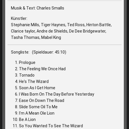
Musik & Text: Charles Smalls
Künstler:
Stephanie Mills, Tiger Haynes, Ted Ross, Hinton Battle,
Clarice taylor, Andre de Shields, De Dee Bridgewater,
Tasha Thomas, Mabel King
Songliste: (Spieldauer: 45:10)
Prologue
The Feeling We Once Had
Tornado
He's The Wizard
Soon As I Get Home
I Was Born On The Day Before Yesterday
Ease On Down The Road
Slide Some Oil To Me
I'm A Mean Ole Lion
Be A Lion
So You Wanted To See The Wizard