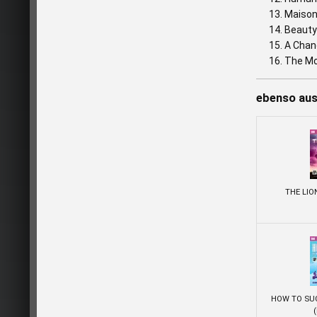
Maison
Beauty
A Chan
The M
ebenso aus 
THE LIO
HOW TO SUC