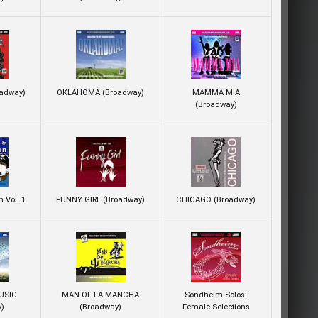
adway)
OKLAHOMA (Broadway)
MAMMA MIA
(Broadway)
n Vol. 1
FUNNY GIRL (Broadway)
CHICAGO (Broadway)
USIC
MAN OF LA MANCHA
Sondheim Solos:
y)
(Broadway)
Female Selections