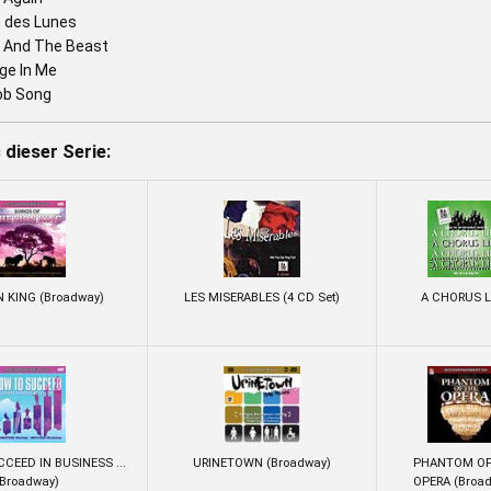
 des Lunes
 And The Beast
ge In Me
ob Song
dieser Serie:
N KING (Broadway)
LES MISERABLES (4 CD Set)
A CHORUS L
CEED IN BUSINESS ...
URINETOWN (Broadway)
PHANTOM OF
(Broadway)
OPERA (Broa