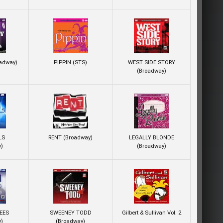
adway)
PIPPIN (STS)
WEST SIDE STORY
(Broadway)
LS
RENT (Broadway)
LEGALLY BLONDE
y)
(Broadway)
EES
SWEENEY TODD
Gilbert & Sullivan Vol. 2
y)
(Broadway)