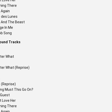
't Love Her
ing There
 Again
 des Lunes
 And The Beast
ge In Me
ob Song
ound Tracks
ter What
ter What (Reprise)
n
 (Reprise)
ng Must This Go On?
 Guest
't Love Her
ing There
 Again