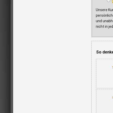
Unsere Ku
persönlich
und unabhä
nicht in j
So denke