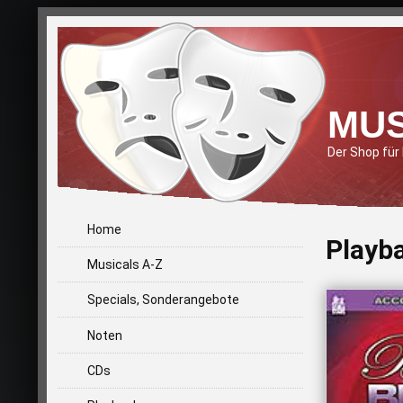
MUS
Der Shop für
Home
Playb
Musicals A-Z
Specials, Sonderangebote
Noten
CDs