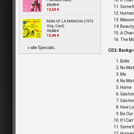
If I Can
29,99 €
Someth
13,50 €
Human
Maison
MAN OF LA MANCHA (1973
Orig. Cast)
Beauty
19,50 €
A Chan
15,99 €
The M
» alle Specials...
CD2: Backgr
Belle
No Mat
Me
No Mat
Home
Gasto
Gaston
How Lo
Be Our
If I Can
Someth
Human