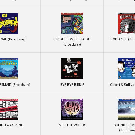
ICAL (Broadway)
FIDDLER ON THE ROOF
GODSPELL (Bro
(Broadway)
ERMAID (Broadway)
BYE BYE BIRDIE
Gilbert & Sulliva
NG AWAKENING
INTO THE WOODS
SOUND OF M
(Broadwa