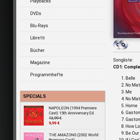
Playbacks
DVDs
Blu-Rays
Libretti
Bücher
Songliste:
Magazine
CD1: Comple
Programmhefte
Belle
No Mat
Me
SPECIALS
No Mat
Home
NAPOLEON (1994 Premiere
Gasto
Cast) 15th Anniversary Ed.
13,99 €
Gaston
9,99 €
How Lo
Be Our
THE AMAZONS (2002 World
Premiere Cast)