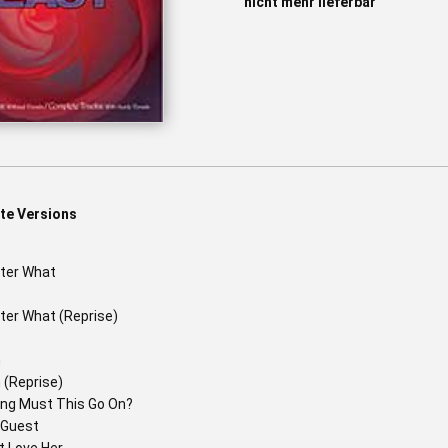
nicht mehr lieferbar
te Versions
ter What
ter What (Reprise)
n
 (Reprise)
ng Must This Go On?
 Guest