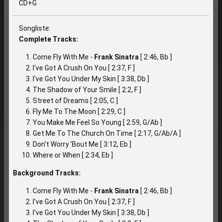
CD+G
Songliste:
Complete Tracks:
Come Fly With Me -
Frank Sinatra
[ 2:46, Bb ]
I've Got A Crush On You [ 2:37, F ]
I've Got You Under My Skin [ 3:38, Db ]
The Shadow of Your Smile [ 2:2, F ]
Street of Dreams [ 2:05, C ]
Fly Me To The Moon [ 2:29, C ]
You Make Me Feel So Young [ 2:59, G/Ab ]
Get Me To The Church On Time [ 2:17, G/Ab/A ]
Don't Worry 'Bout Me [ 3:12, Eb ]
Where or When [ 2:34, Eb ]
Background Tracks:
Come Fly With Me -
Frank Sinatra
[ 2:46, Bb ]
I've Got A Crush On You [ 2:37, F ]
I've Got You Under My Skin [ 3:38, Db ]