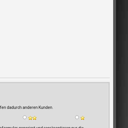
elfen dadurch anderen Kunden.
ormular generiert und repräsentieren nur die