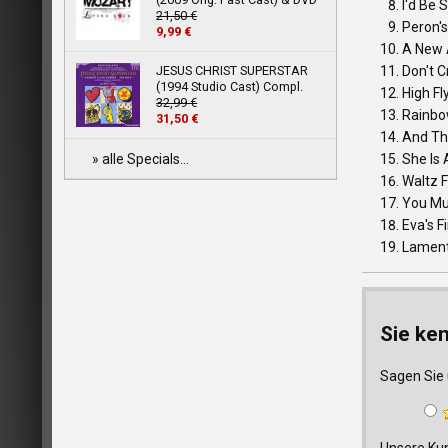
I'd Be 
21,50 €
Peron's
9,99 €
A New 
JESUS CHRIST SUPERSTAR
Don't C
(1994 Studio Cast) Compl.
High Fl
32,99 €
Rainbo
31,50 €
And The
» alle Specials...
She Is
Waltz 
You Mu
Eva's F
Lamen
Sie ke
Sagen Sie 
Unsere Kun