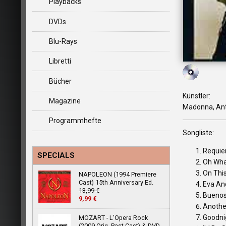
Playbacks
DVDs
Blu-Rays
Libretti
Bücher
Künstler:
Magazine
Madonna, Ant
Programmhefte
Songliste:
Requie
SPECIALS
Oh Wha
On Thi
NAPOLEON (1994 Premiere
Cast) 15th Anniversary Ed.
Eva An
13,99 €
Buenos
9,99 €
Another
Goodni
MOZART - L'Opera Rock
(2009 Orig. Past Cast) & DVD