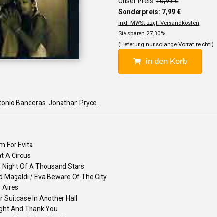
Unser Preis:
10,99 €
Sonderpreis: 7,99 €
inkl. MWSt zzgl. Versandkosten
Sie sparen 27,30%
(Lieferung nur solange Vorrat reicht!)
in den Korb
onio Banderas, Jonathan Pryce...
m For Evita
t A Circus
s Night Of A Thousand Stars
d Magaldi / Eva Beware Of The City
 Aires
 Suitcase In Another Hall
ght And Thank You