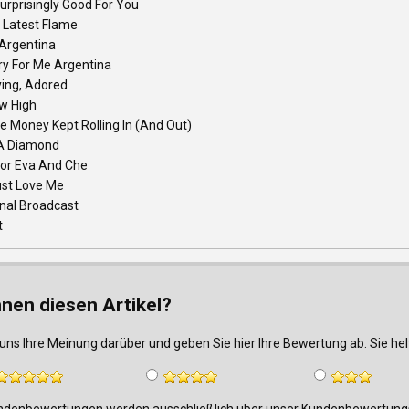
Surprisingly Good For You
 Latest Flame
Argentina
ry For Me Argentina
ying, Adored
w High
 Money Kept Rolling In (And Out)
 A Diamond
For Eva And Che
st Love Me
inal Broadcast
t
nnen diesen Artikel?
uns Ihre Meinung darüber und geben Sie hier Ihre Bewertung ab. Sie h
denbewertungen werden ausschließlich über unser Kundenbewertungsf