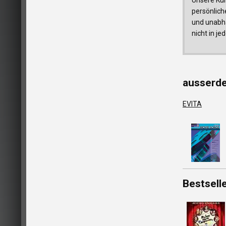
persönlich
und unabhä
nicht in j
ausserd
EVITA
Bestsell