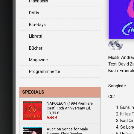
Playbacks
DVDs
Blu-Rays
Libretti
Bücher
Musik: Andre
Magazine
Text: David Z
Buch: Emeral
Programmhefte
Songliste:
SPECIALS
CD1
NAPOLEON (1994 Premiere
Buns 'n
Cast) 15th Anniversary Ed.
13,99 €
It Has 
9,99 €
Bad Cin
So Lon
Audition Songs for Male
Unfair
Singers: Elvis Presley