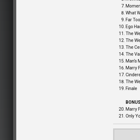
Moment
What We
Far Too
Ego Has
The We
The We
The C
The Va
Man's 
Marry 
Cindere
The We
Finale
BONUS
Marry F
Only Yo