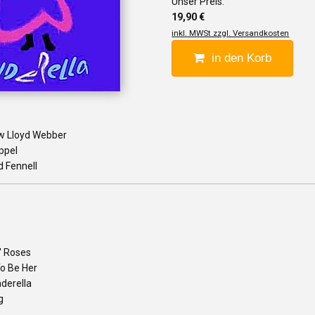
Unser Preis:
19,90 €
inkl. MWSt zzgl. Versandkosten
in den Korb
w Lloyd Webber
ippel
d Fennell
' Roses
To Be Her
derella
g