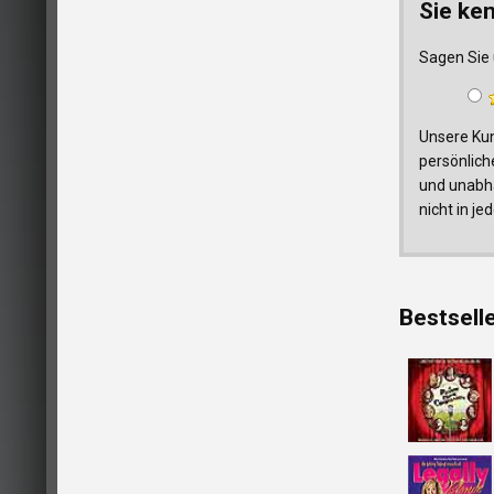
Sie ke
Sagen Sie 
Unsere Kun
persönlich
und unabhä
nicht in j
Bestsell