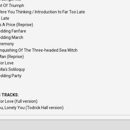
 Of Triumph
re You Thinking / Introduction to Far Too Late
 Late
 A Price (Reprise)
dding Fanfare
dding March
eremony
nquishing Of The Three-headed Sea Witch
Man (Reprise)
For Love
lla's Soliloquy
dding Party
 TRACKS:
or Love (full version)
u, Lonely You (Todrick Hall version)