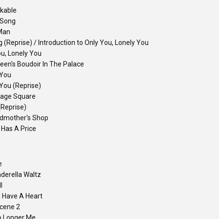
kable
 Song
Man
 (Reprise) / Introduction to Only You, Lonely You
u, Lonely You
een's Boudoir In The Palace
 You
You (Reprise)
llage Square
(Reprise)
dmother's Shop
 Has A Price
e
derella Waltz
l
I Have A Heart
Scene 2
o Longer Me