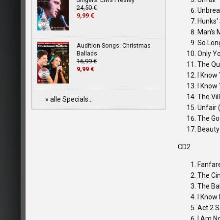
24,50 €
Unbrea
9,99 €
Hunks'
Man's 
So Long
Audition Songs: Christmas
Ballads
Only Yo
16,99 €
The Qu
9,99 €
I Know
I Know 
The Vi
» alle Specials...
Unfair 
The Go
Beauty
CD2
Fanfar
The Cin
The Bal
I Know 
Act 2 
I Am N