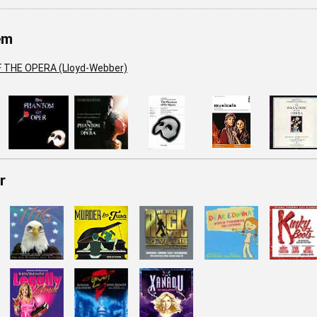
em
THE OPERA (Lloyd-Webber)
r