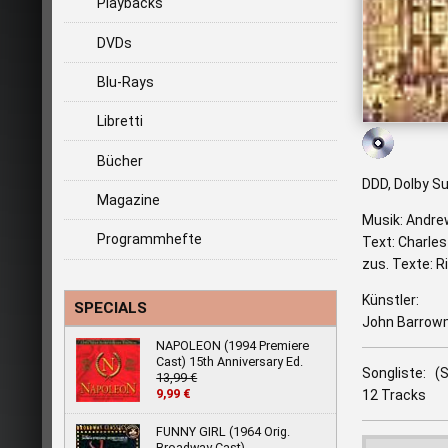
Playbacks
DVDs
Blu-Rays
Libretti
Bücher
DDD, Dolby S
Magazine
Musik: Andre
Programmhefte
Text: Charles
zus. Texte: R
Künstler:
SPECIALS
John Barrowma
NAPOLEON (1994 Premiere
Cast) 15th Anniversary Ed.
Songliste: (S
13,99 €
9,99 €
12 Tracks
FUNNY GIRL (1964 Orig.
Broadway Cast)