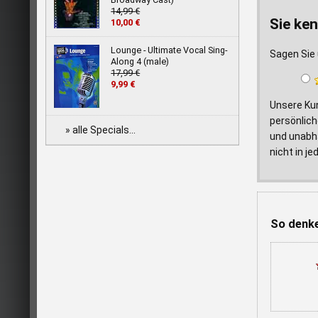
14,99 €
Sie ken
10,00 €
Lounge - Ultimate Vocal Sing-
Sagen Sie 
Along 4 (male)
17,99 €
9,99 €
Unsere Ku
persönlich
» alle Specials...
und unabhä
nicht in j
So denke