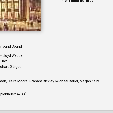
nicht mehr lieferbar
urround Sound
w Lloyd Webber
 Hart
ichard Stilgoe
n, Claire Moore, Graham Bickley, Michael Bauer, Megan Kelly...
pieldauer: 42:44)