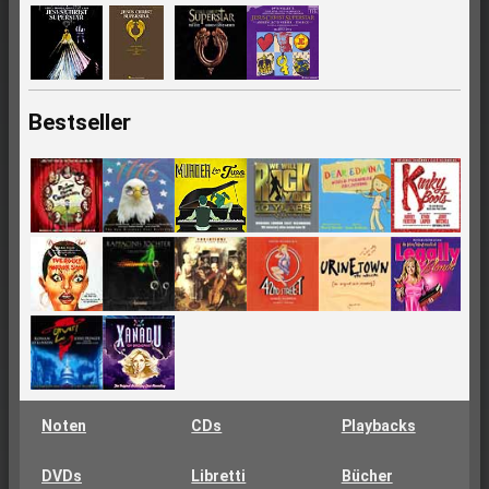
Bestseller
Noten
CDs
Playbacks
DVDs
Libretti
Bücher