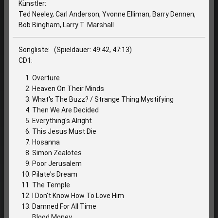
Künstler:
Ted Neeley, Carl Anderson, Yvonne Elliman, Barry Dennen,
Bob Bingham, Larry T. Marshall
Songliste: (Spieldauer: 49:42, 47:13)
CD1:
Overture
Heaven On Their Minds
What's The Buzz? / Strange Thing Mystifying
Then We Are Decided
Everything's Alright
This Jesus Must Die
Hosanna
Simon Zealotes
Poor Jerusalem
Pilate's Dream
The Temple
I Don't Know How To Love Him
Damned For All Time
Blood Money