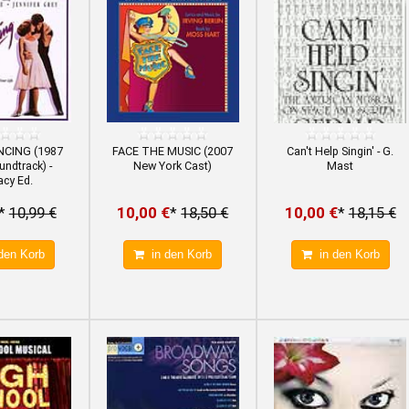
NCING (1987
FACE THE MUSIC (2007
Can't Help Singin' - G.
undtrack) -
New York Cast)
Mast
cy Ed.
*
10,99 €
10,00 €
*
18,50 €
10,00 €
*
18,15 €
den Korb
in den Korb
in den Korb