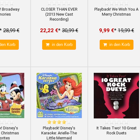
! Broadway
CLOSER THAN EVER
Playback! We Wish You A
ories
(2013 New Cast
Merry Christmas
Recording)
*
28,99 €
22,22 €
*
30,99 €
9,99 €
*
19,99 €
den Korb
in den Korb
in den Korb
! Disney's
Playback! Disney's
It Takes Two! 10 Great
 Christmas
Karaoke: Arielle-The
Rock Duets
orites
Little Mermaid