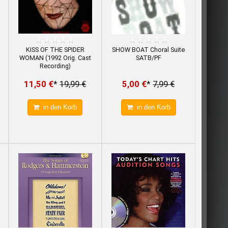
KISS OF THE SPIDER
SHOW BOAT Choral Suite
WOMAN (1992 Orig. Cast
SATB/PF
Recording)
11,50 €
*
19,99 €
5,00 €
*
7,99 €
in den Korb
in den Korb