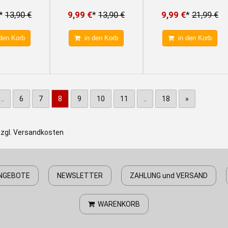
*
13,90 €
9,99 €
*
13,90 €
9,99 €
*
21,99 €
den Korb
in den Korb
in den Korb
..
6
7
8
9
10
11
..
18
»
zzgl. Versandkosten
NGEBOTE
NEWSLETTER
ZAHLUNG und VERSAND
WARENKORB