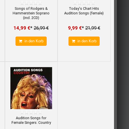
Songs of Rodgers &
Today's Chart Hits
Hammerstein Soprano
Audition Songs (female)
(incl. 2CD)
14,99 €
*
26,99 €
9,99 €
*
21,99 €
in den Korb
in den Korb
Audition Songs for
Female Singers: Country