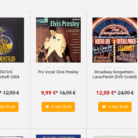
FATIUS
Pro Vocal: Elvis Presley
Broadway Songwriters -
mheft 2004
Lane/Parish (DVD Code0)
*
12,99 €
9,99 €
*
16,99 €
12,00 €
*
24,99 €
den Korb
in den Korb
in den Korb