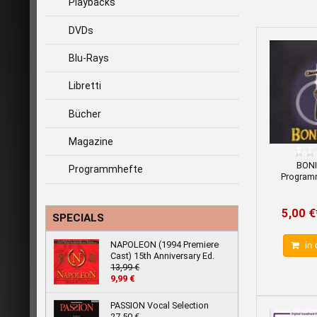
Playbacks
DVDs
Blu-Rays
Libretti
Bücher
Magazine
BONI
Programmhefte
Program
5,00 €
SPECIALS
NAPOLEON (1994 Premiere
in 
Cast) 15th Anniversary Ed.
13,99 €
9,99 €
PASSION Vocal Selection
27,50 €