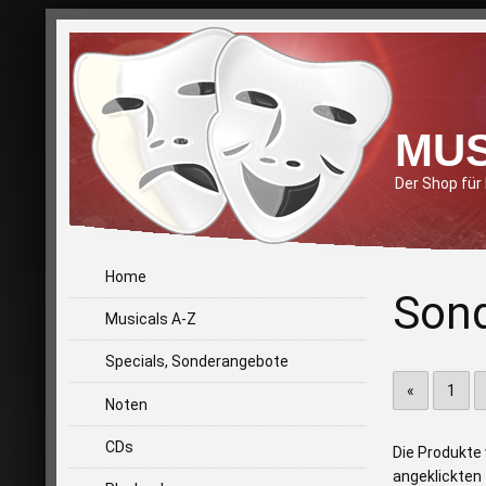
MUS
Der Shop für
Home
Son
Musicals A-Z
Specials, Sonderangebote
«
1
Noten
CDs
Die Produkte 
angeklickten 