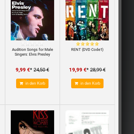
Audition Songs for Male
RENT (DVD Code1)
Singers: Elvis Presley
9,99 €
*
24,50 €
19,99 €
*
28,99 €
in den Korb
in den Korb