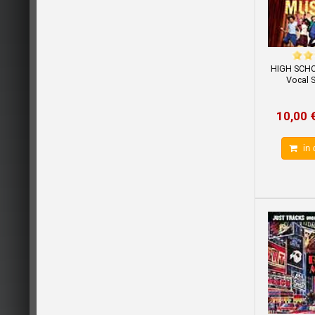
HIGH SCH
Vocal S
10,00 
in 