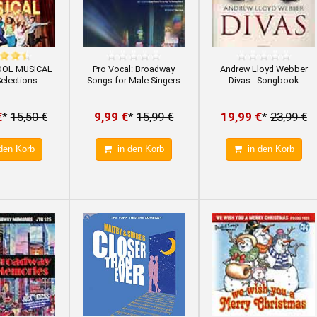
OOL MUSICAL
Pro Vocal: Broadway
Andrew Lloyd Webber
elections
Songs for Male Singers
Divas - Songbook
€
*
15,50 €
9,99 €
*
15,99 €
19,99 €
*
23,99 €
den Korb
in den Korb
in den Korb