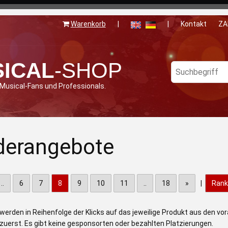
Warenkorb
|
|
Kontakt
ZA
ICAL
-SHOP
 Musical-Fans und Professionals.
derangebote
..
6
7
8
9
10
11
..
18
»
|
Rank
werden in Reihenfolge der Klicks auf das jeweilige Produkt aus den 
zuerst. Es gibt keine gesponsorten oder bezahlten Platzierungen.