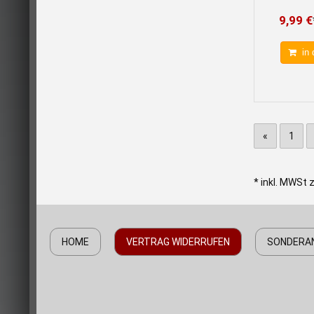
9,99 €
in 
«
1
* inkl. MWSt 
HOME
VERTRAG WIDERRUFEN
SONDERA