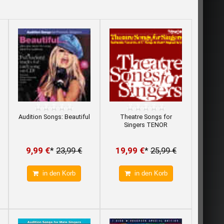
Audition Songs: Beautiful
Theatre Songs for
Singers TENOR
9,99 €
*
23,99 €
19,99 €
*
25,99 €
in den Korb
in den Korb