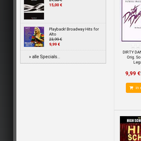
15,00 €
Playback! Broadway Hits for
Alto
23,99 €
9,99 €
DIRTY DA
» alle Specials...
Orig. So
Lega
9,99 €
in 