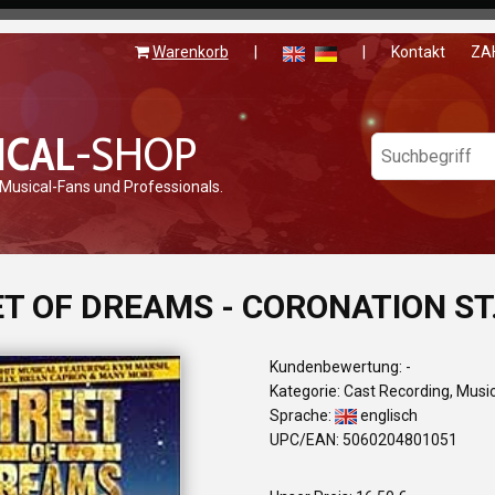
Warenkorb
|
|
Kontakt
ZA
ICAL
-SHOP
 Musical-Fans und Professionals.
T OF DREAMS - CORONATION ST. (
Kundenbewertung: -
Kategorie: Cast Recording, Musi
Sprache:
englisch
UPC/EAN: 5060204801051