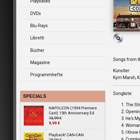
Playbacks
DVDs
Blu-Rays
Libretti
Bücher
Songs from th
Magazine
Künstler:
Programmhefte
Kym Marsh, Ka
Songliste:
SPECIALS
The St
NAPOLEON (1994 Premiere
Openin
Cast) 15th Anniversary Ed.
13,99 €
He's M
9,99 €
Woman
I Know 
Playback! CAN-CAN
Cunning
28,99 €