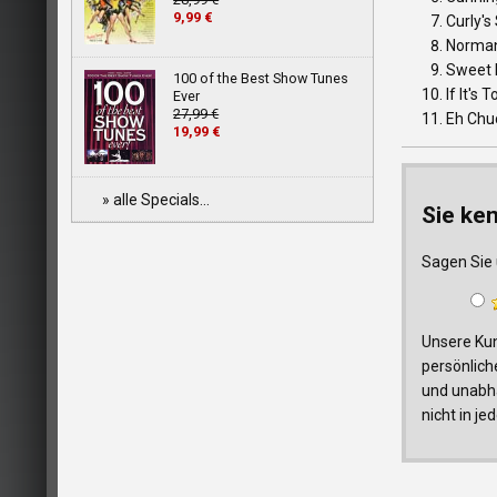
9,99 €
Curly's
Norman
Sweet 
100 of the Best Show Tunes
If It's 
Ever
27,99 €
Eh Chu
19,99 €
» alle Specials...
Sie ke
Sagen Sie 
Unsere Kun
persönlich
und unabhä
nicht in j