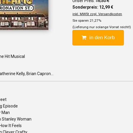
Unser Preis:
16,50 €
Sonderpreis: 12,99 €
inkl. MWSt zzgl. Versandkosten
Sie sparen 21,27%
(Lieferung nur solange Vorrat reicht!)
in den Korb
e Hit Musical
therine Kelly, Brian Capron...
reet
g Episode
y Man
 Stanley Woman
How It Feels
 Clever Crafty