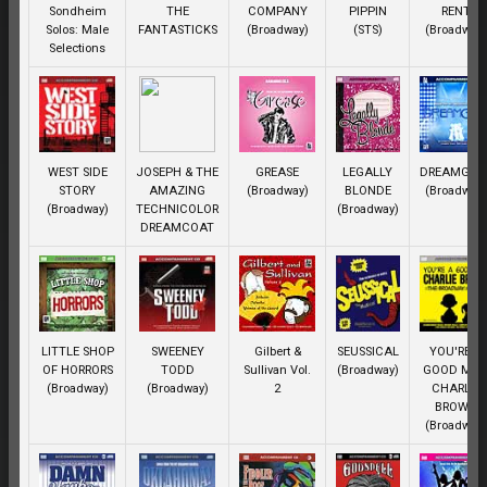
Sondheim
THE
COMPANY
PIPPIN
RENT
Solos: Male
FANTASTICKS
(Broadway)
(STS)
(Broadway
Selections
WEST SIDE
JOSEPH & THE
GREASE
LEGALLY
DREAMGIRL
STORY
AMAZING
(Broadway)
BLONDE
(Broadway
(Broadway)
TECHNICOLOR
(Broadway)
DREAMCOAT
LITTLE SHOP
SWEENEY
Gilbert &
SEUSSICAL
YOU'RE A
OF HORRORS
TODD
Sullivan Vol.
(Broadway)
GOOD MA
(Broadway)
(Broadway)
2
CHARLIE
BROWN
(Broadway