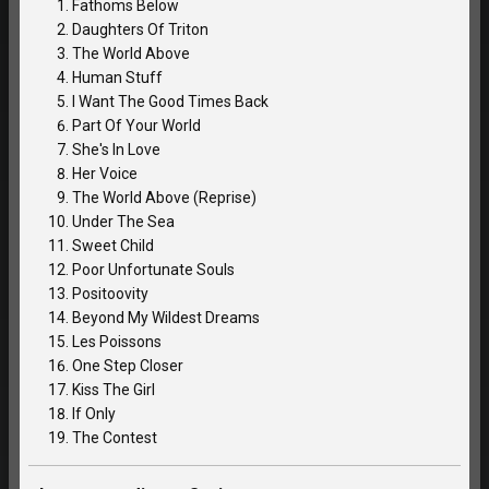
Fathoms Below
Daughters Of Triton
The World Above
Human Stuff
I Want The Good Times Back
Part Of Your World
She's In Love
Her Voice
The World Above (Reprise)
Under The Sea
Sweet Child
Poor Unfortunate Souls
Positoovity
Beyond My Wildest Dreams
Les Poissons
One Step Closer
Kiss The Girl
If Only
The Contest