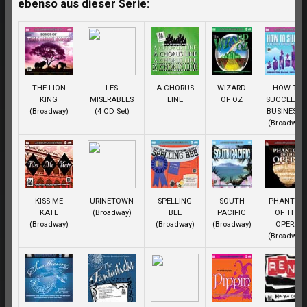
ebenso aus dieser Serie:
THE LION
LES
A CHORUS
WIZARD
HOW TO
KING
MISERABLES
LINE
OF OZ
SUCCEED I
(Broadway)
(4 CD Set)
BUSINESS ..
(Broadway
KISS ME
URINETOWN
SPELLING
SOUTH
PHANTOM
KATE
(Broadway)
BEE
PACIFIC
OF THE
(Broadway)
(Broadway)
(Broadway)
OPERA
(Broadway