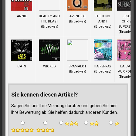
ANNIE
BEAUTY AND
AVENUE Q
THE KING
JESUS
THE BEAST
(Broadway)
AND I
CHRIST
(Broadway)
(Broadway)
SUPERSTA
(Broadway
CATS
WICKED
SPAMALOT
HAIRSPRAY
LA CAGE
(Broadway)
(Broadway)
AUX FOLLE
(Broadway
Sie kennen diesen Artikel?
Sagen Sie uns Ihre Meinung darüber und geben Sie hier
Ihre Bewertung ab. Sie helfen dadurch anderen Kunden.