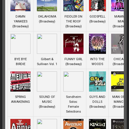
DAMN
OKLAHOMA
FIDDLER ON
GODSPELL
MAMMA
YANKEES
(Broadway)
THE ROOF
(Broadway)
MIA
(Broadway)
(Broadway)
(Broadway
BYE BYE
Gilbert &
FUNNY GIRL
INTO THE
CHICAGO
BIRDIE
Sullivan Vol. 1
(Broadway)
WOODS
(Broadway
SPRING
SOUND OF
Sondheim
GUYS AND
MAN OF L
AWAKENING
MUSIC
Solos:
DOLLS
MANCHA
(Broadway)
Female
(Broadway)
(Broadway
Selections