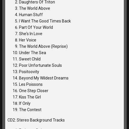
Daughters Of Triton
The World Above
Human Stuff
I Want The Good Times Back
Part Of Your World
She's In Love
Her Voice
The World Above (Reprise)
Under The Sea
Sweet Child
Poor Unfortunate Souls
Positoovity
Beyond My Wildest Dreams
Les Poissons
One Step Closer
Kiss The Girl
If Only
The Contest
CD2: Stereo Background Tracks