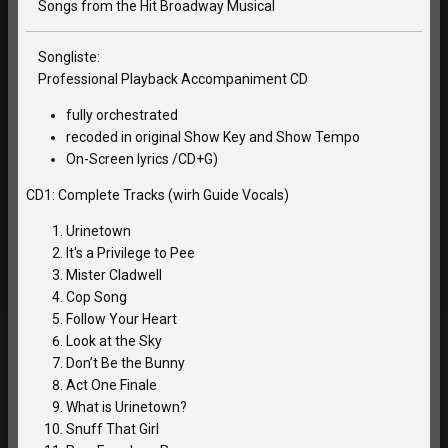
Songs from the Hit Broadway Musical
Songliste:
Professional Playback Accompaniment CD
fully orchestrated
recoded in original Show Key and Show Tempo
On-Screen lyrics /CD+G)
CD1: Complete Tracks (wirh Guide Vocals)
Urinetown
It's a Privilege to Pee
Mister Cladwell
Cop Song
Follow Your Heart
Look at the Sky
Don’t Be the Bunny
Act One Finale
What is Urinetown?
Snuff That Girl