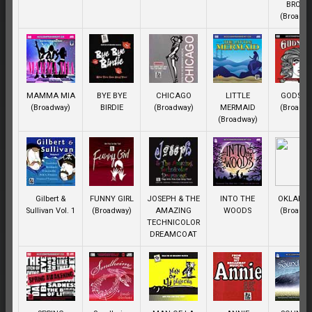
BROW
(Broadwa
MAMMA MIA
BYE BYE
CHICAGO
LITTLE
GODSPE
(Broadway)
BIRDIE
(Broadway)
MERMAID
(Broadwa
(Broadway)
Gilbert &
FUNNY GIRL
JOSEPH & THE
INTO THE
OKLAHO
Sullivan Vol. 1
(Broadway)
AMAZING
WOODS
(Broadwa
TECHNICOLOR
DREAMCOAT