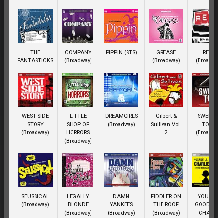
THE
COMPANY
PIPPIN (STS)
GREASE
RENT
FANTASTICKS
(Broadway)
(Broadway)
(Broadwa
WEST SIDE
LITTLE
DREAMGIRLS
Gilbert &
SWEENE
STORY
SHOP OF
(Broadway)
Sullivan Vol.
TODD
(Broadway)
HORRORS
2
(Broadwa
(Broadway)
SEUSSICAL
LEGALLY
DAMN
FIDDLER ON
YOU'RE
(Broadway)
BLONDE
YANKEES
THE ROOF
GOOD M
(Broadway)
(Broadway)
(Broadway)
CHARLI