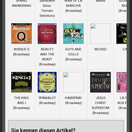
SPRING
Sondheim
MAN OF LA
ANNIE
SOUND 
AWAKENING
Solos:
MANCHA
MUSIC
Female
(Broadway)
(Broadwa
Selections
AVENUE Q
BEAUTY
GUYS AND
WICKED
CATS
(Broadway)
AND THE
DOLLS
BEAST
(Broadway)
(Broadway)
THE KING
SPAMALOT
HAIRSPRAY
JESUS
LA CAG
AND I
(Broadway)
(Broadway)
CHRIST
AUX FOL
(Broadway)
SUPERSTAR
(Broadwa
(Broadway)
Sie kennen diesen Artikel?