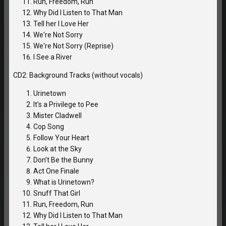
Run, Freedom, Run
Why Did I Listen to That Man
Tell her I Love Her
We're Not Sorry
We're Not Sorry (Reprise)
I See a River
CD2: Background Tracks (without vocals)
Urinetown
It's a Privilege to Pee
Mister Cladwell
Cop Song
Follow Your Heart
Look at the Sky
Don’t Be the Bunny
Act One Finale
What is Urinetown?
Snuff That Girl
Run, Freedom, Run
Why Did I Listen to That Man