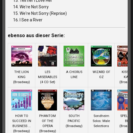
Tell her I Love Her
We're Not Sorry
We're Not Sorry (Reprise)
I See a River
ebenso aus dieser Serie:
THE LION
LES
A CHORUS
WIZARD OF
KISS M
KING
MISERABLES
LINE
OZ
KATE
(Broadway)
(4 CD Set)
(Broadwa
HOW TO
PHANTOM
SOUTH
Sondheim
SPELLI
SUCCEED IN
OF THE
PACIFIC
Solos: Male
BEE
BUSINESS ...
OPERA
(Broadway)
Selections
(Broadwa
(Broadway)
(Broadway)