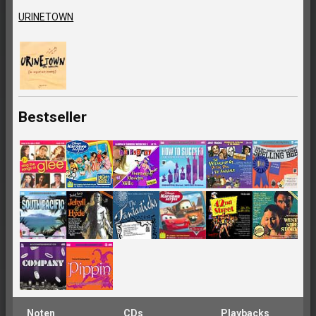
URINETOWN
Bestseller
Noten
CDs
Playbacks